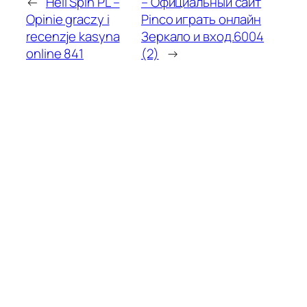
←
Hell Spin PL –
– Официальный сайт
Opinie graczy i
Pinco играть онлайн
recenzje kasyna
Зеркало и вход.6004
online 841
(2)
→