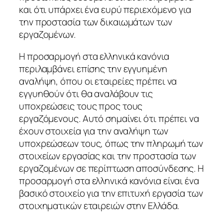
και ότι υπάρχει ένα ευρύ περιεχόμενο για
την προστασία των δικαιωμάτων των
εργαζομένων.
Η προσαρμογή στα ελληνικά κανόνια
περιλαμβάνει επίσης την εγγυημένη
αναλήψη, όπου οι εταιρείες πρέπει να
εγγυηθούν ότι θα αναλάβουν τις
υποχρεώσεις τους προς τους
εργαζόμενους. Αυτό σημαίνει ότι πρέπει να
έχουν στοιχεία για την αναλήψη των
υποχρεώσεων τους, όπως την πληρωμή των
στοιχείων εργασίας και την προστασία των
εργαζομένων σε περίπτωση αποσύνδεσης. Η
προσαρμογή στα ελληνικά κανόνια είναι ένα
βασικό στοιχείο για την επιτυχή εργασία των
στοιχηματικών εταιρειών στην Ελλάδα.