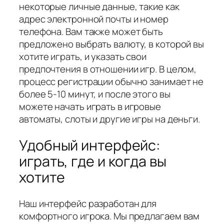
некоторые личные данные, такие как
адрес электронной почты и номер
телефона. Вам также может быть
предложено выбрать валюту, в которой вы
хотите играть, и указать свои
предпочтения в отношении игр. В целом,
процесс регистрации обычно занимает не
более 5-10 минут, и после этого вы
можете начать играть в игровые
автоматы, слоты и другие игры на деньги.
Удобный интерфейс:
играть, где и когда вы
хотите
Наш интерфейс разработан для
комфортного игрока. Мы предлагаем вам