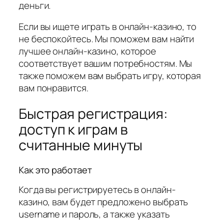
деньги.
Если вы ищете играть в онлайн-казино, то
не беспокойтесь. Мы поможем вам найти
лучшее онлайн-казино, которое
соответствует вашим потребностям. Мы
также поможем вам выбрать игру, которая
вам понравится.
Быстрая регистрация:
доступ к играм в
считанные минуты
Как это работает
Когда вы регистрируетесь в онлайн-
казино, вам будет предложено выбрать
username и пароль, а также указать