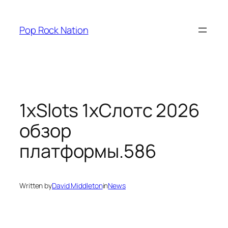
Skip
to
Pop Rock Nation
content
1xSlots 1хСлотс 2026
обзор
платформы.586
Written by
David Middleton
in
News