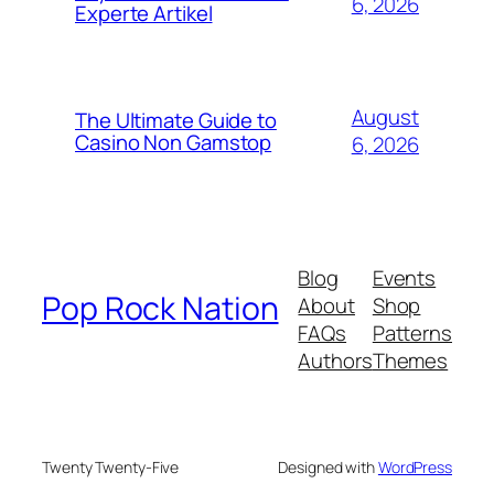
6, 2026
Experte Artikel
August
The Ultimate Guide to
Casino Non Gamstop
6, 2026
Blog
Events
Pop Rock Nation
About
Shop
FAQs
Patterns
Authors
Themes
Twenty Twenty-Five
Designed with
WordPress