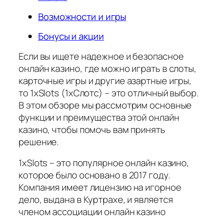
Возможности и игры
Бонусы и акции
Если вы ищете надежное и безопасное
онлайн казино, где можно играть в слоты,
карточные игры и другие азартные игры,
то 1xSlots (1хСлотс) – это отличный выбор.
В этом обзоре мы рассмотрим основные
функции и преимущества этой онлайн
казино, чтобы помочь вам принять
решение.
1xSlots – это популярное онлайн казино,
которое было основано в 2017 году.
Компания имеет лицензию на игорное
дело, выдана в Куртрахе, и является
членом ассоциации онлайн казино