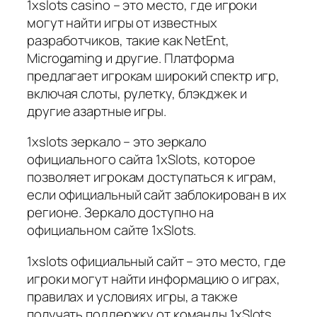
1xslots casino – это место, где игроки
могут найти игры от известных
разработчиков, такие как NetEnt,
Microgaming и другие. Платформа
предлагает игрокам широкий спектр игр,
включая слоты, рулетку, блэкджек и
другие азартные игры.
1xslots зеркало – это зеркало
официального сайта 1xSlots, которое
позволяет игрокам доступаться к играм,
если официальный сайт заблокирован в их
регионе. Зеркало доступно на
официальном сайте 1xSlots.
1xslots официальный сайт – это место, где
игроки могут найти информацию о играх,
правилах и условиях игры, а также
получать поддержку от команды 1xSlots.