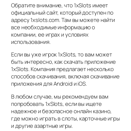
Обратите внимание, что 1xSlots имеет
официальный сайт, который доступен по
адресу 1xslots.com. Там вы можете найти
все необходимые информацию о
компании, ее играх и условиях
использования.
Если вы уже игрок 1xSlots, то вам может
быть интересно, как скачать приложение
1xSlots. Компания предлагает несколько
способов скачивания, включая скачивание
приложения для Android и iOS.
В любом случае, мы рекомендуем вам
попробовать 1xSlots, если вы ищете
надежное и безопасное онлайн казино,
где можно играть в слоты, карточные игры
и другие азартные игры.