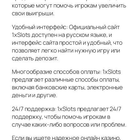
которые могут помочь игрокам увеличить
свои выигрыши.
Удобный интерфейс: Официальный сайт
1xSlots доступен на русском языке, и
интерфейс сайта простой и удобный, что
позволяет легко найти нужную игру или
сделать депозит.
Многообразие способов оплаты: 1xSlots
предлагает различные способы оплаты,
включая банковские карты, электронные
деньги и другие.
24/7 поддержка: 1xSlots предлагает 24/7
поддержку, чтобы помочь игрокам в
случае каких-либо вопросов или проблем.
Если вы ищете надежное онлайн казино,