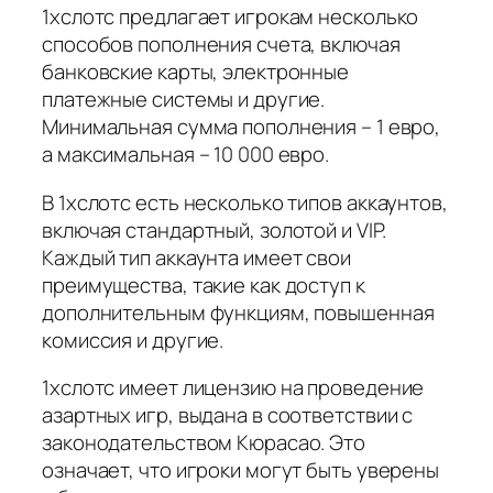
1хслотс предлагает игрокам несколько
способов пополнения счета, включая
банковские карты, электронные
платежные системы и другие.
Минимальная сумма пополнения – 1 евро,
а максимальная – 10 000 евро.
В 1хслотс есть несколько типов аккаунтов,
включая стандартный, золотой и VIP.
Каждый тип аккаунта имеет свои
преимущества, такие как доступ к
дополнительным функциям, повышенная
комиссия и другие.
1хслотс имеет лицензию на проведение
азартных игр, выдана в соответствии с
законодательством Кюрасао. Это
означает, что игроки могут быть уверены