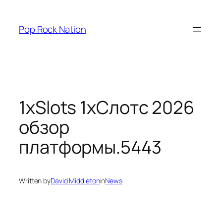
Skip
to
Pop Rock Nation
content
1xSlots 1хСлотс 2026
обзор
платформы.5443
Written by
David Middleton
in
News