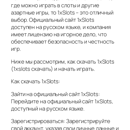
где можно играть в слоты и другие
азартные игры, то 1xSlots – это отличный
выбор. Официальный сайт 1xSlots
доступен на русском языке, и компания
имеет лицензию на игорное дело, что
обеспечивает безопасность и честность
игр.
Ниже мы рассмотрим, как скачать 1xSlots
(1xslots скачать) и начать играть.
Как скачать 1xSlots:
Зайти на официальный сайт 1xSlots:
Перейдите на официальный сайт 1xSlots,
доступный на русском языке.
Зарегистрироваться: Зарегистрируйте
свой аккаунт, указав свои личные данные и