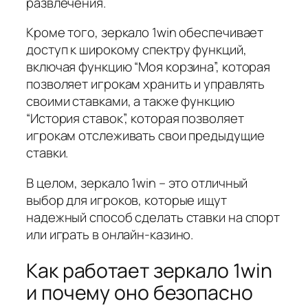
развлечения.
Кроме того, зеркало 1win обеспечивает
доступ к широкому спектру функций,
включая функцию “Моя корзина”, которая
позволяет игрокам хранить и управлять
своими ставками, а также функцию
“История ставок”, которая позволяет
игрокам отслеживать свои предыдущие
ставки.
В целом, зеркало 1win – это отличный
выбор для игроков, которые ищут
надежный способ сделать ставки на спорт
или играть в онлайн-казино.
Как работает зеркало 1win
и почему оно безопасно