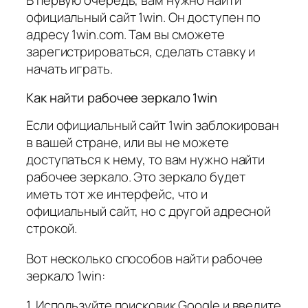
В первую очередь, вам нужно найти
официальный сайт 1win. Он доступен по
адресу 1win.com. Там вы сможете
зарегистрироваться, сделать ставку и
начать играть.
Как найти рабочее зеркало 1win
Если официальный сайт 1win заблокирован
в вашей стране, или вы не можете
доступаться к нему, то вам нужно найти
рабочее зеркало. Это зеркало будет
иметь тот же интерфейс, что и
официальный сайт, но с другой адресной
строкой.
Вот несколько способов найти рабочее
зеркало 1win:
1. Используйте поисковик Google и введите