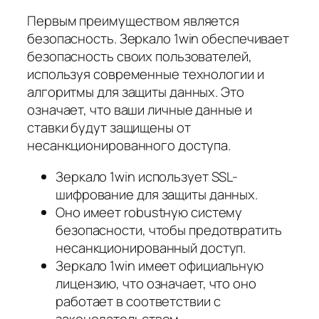
Первым преимуществом является
безопасность. Зеркало 1win обеспечивает
безопасность своих пользователей,
используя современные технологии и
алгоритмы для защиты данных. Это
означает, что ваши личные данные и
ставки будут защищены от
несанкционированного доступа.
Зеркало 1win использует SSL-
шифрование для защиты данных.
Оно имеет robustную систему
безопасности, чтобы предотвратить
несанкционированный доступ.
Зеркало 1win имеет официальную
лицензию, что означает, что оно
работает в соответствии с
законодательством.