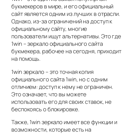
букмекеров в мире, и его официальный
сайт является одним из лучших в отрасли.
Однако, из-за ограничений на доступ к
официальному сайту, многие
пользователи ищут альтернативы. Это где
1win – зеркало официального сайта
букмекера, рабочее на сегодня, приходит
на помощь.
1win зеркало – это точная копия
официального сайта 1win, но с одним
отличием: доступ к нему не ограничен.
Это означает, что вы можете
использовать его для своих ставок, не
беспокоясь о блокировке.
Также, 1win зеркало имеет все функции и
возможности, которые есть на