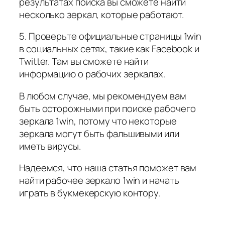
результатах поиска вы сможете найти
несколько зеркал, которые работают.
5. Проверьте официальные страницы 1win
в социальных сетях, такие как Facebook и
Twitter. Там вы сможете найти
информацию о рабочих зеркалах.
В любом случае, мы рекомендуем вам
быть осторожными при поиске рабочего
зеркала 1win, потому что некоторые
зеркала могут быть фальшивыми или
иметь вирусы.
Надеемся, что наша статья поможет вам
найти рабочее зеркало 1win и начать
играть в букмекерскую контору.