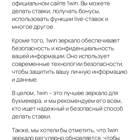
официальном сайте 1win. Вы можете
делать ставки, получать бонусы,
использовать функции live-ставок и
многое другое.
Кроме того, 1win зеркало обеспечивает
безопасность и конфиденциальность
вашей информации. Оно использует
современные технологии безопасности,
чтобы защитить вашу личную информацию
и данные.
В целом, 1win – это лучшее зеркало для
букмекера, и мы рекомендуем его всем,
кто ищет надежный и безопасный способ
делать ставки.
Также, мы хотели бы отметить, что 1win
зеркало регулярно обновляется, чтобы