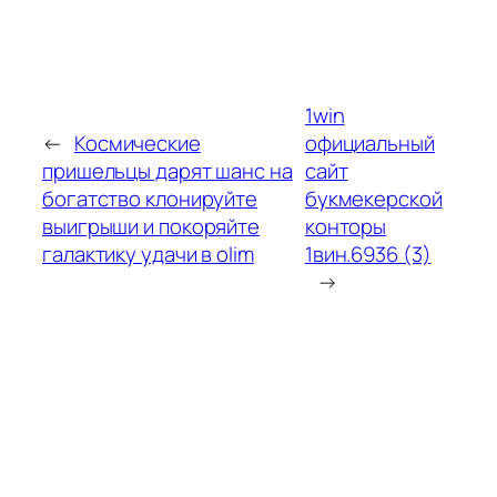
1win
←
Космические
официальный
пришельцы дарят шанс на
сайт
богатство клонируйте
букмекерской
выигрыши и покоряйте
конторы
галактику удачи в olim
1вин.6936 (3)
→