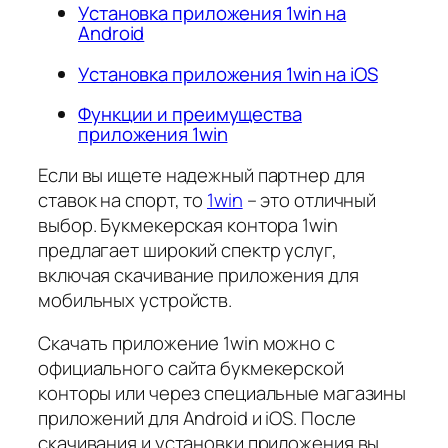
Установка приложения 1win на
Android
Установка приложения 1win на iOS
Функции и преимущества
приложения 1win
Если вы ищете надежный партнер для
ставок на спорт, то
1win
– это отличный
выбор. Букмекерская контора 1win
предлагает широкий спектр услуг,
включая скачивание приложения для
мобильных устройств.
Скачать приложение 1win можно с
официального сайта букмекерской
конторы или через специальные магазины
приложений для Android и iOS. После
скачивания и установки приложения вы