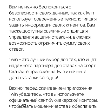
Вам не нужно беспокоиться о
безопасности своих данных, так как 1win
использует современные технологии для
защиты информации своих клиентов. Вам
также доступны различные опции для
управления вашими ставками, включая
возможность ограничить сумму своих
ставок.
1win – это лучший выбор для тех, кто ищет
надежного партнера для ставок на спорт.
Скачайте приложение 1win и начните
делать ставки сегодня!
Важно: перед скачиванием приложения
1win убедитесь, что вы используете
официальный сайт букмекерской конторы,
чтобы避ать мошенничества и обеспечить