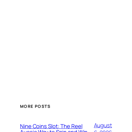
MORE POSTS
August
Nine Coins Slot: The Reel