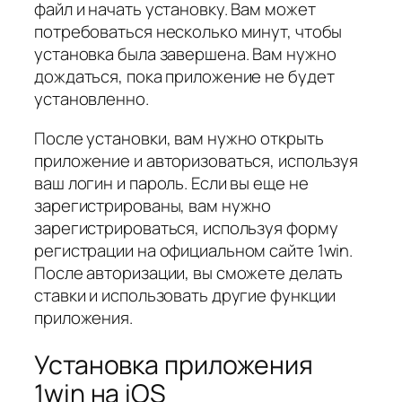
файл и начать установку. Вам может
потребоваться несколько минут, чтобы
установка была завершена. Вам нужно
дождаться, пока приложение не будет
установленно.
После установки, вам нужно открыть
приложение и авторизоваться, используя
ваш логин и пароль. Если вы еще не
зарегистрированы, вам нужно
зарегистрироваться, используя форму
регистрации на официальном сайте 1win.
После авторизации, вы сможете делать
ставки и использовать другие функции
приложения.
Установка приложения
1win на iOS