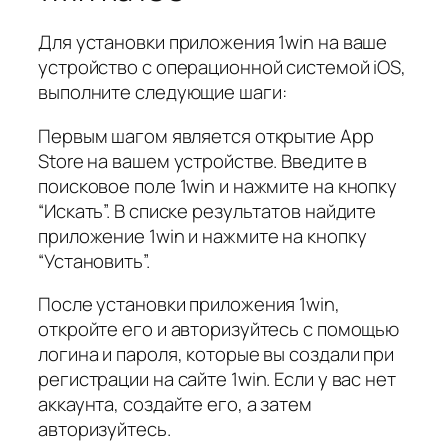
Для установки приложения 1win на ваше
устройство с операционной системой iOS,
выполните следующие шаги:
Первым шагом является открытие App
Store на вашем устройстве. Введите в
поисковое поле 1win и нажмите на кнопку
“Искать”. В списке результатов найдите
приложение 1win и нажмите на кнопку
“Установить”.
После установки приложения 1win,
откройте его и авторизуйтесь с помощью
логина и пароля, которые вы создали при
регистрации на сайте 1win. Если у вас нет
аккаунта, создайте его, а затем
авторизуйтесь.