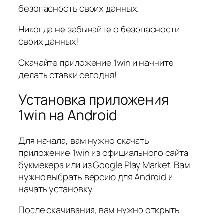
безопасность своих данных.
Никогда не забывайте о безопасности
своих данных!
Скачайте приложение 1win и начните
делать ставки сегодня!
Установка приложения
1win на Android
Для начала, вам нужно скачать
приложение 1win из официального сайта
букмекера или из Google Play Market. Вам
нужно выбрать версию для Android и
начать установку.
После скачивания, вам нужно открыть