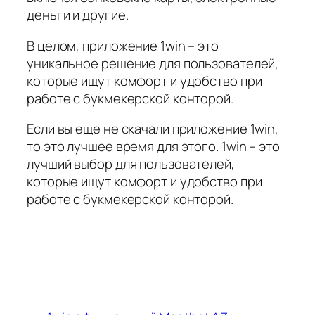
деньги и другие.
В целом, приложение 1win – это
уникальное решение для пользователей,
которые ищут комфорт и удобство при
работе с букмекерской конторой.
Если вы еще не скачали приложение 1win,
то это лучшее время для этого. 1win – это
лучший выбор для пользователей,
которые ищут комфорт и удобство при
работе с букмекерской конторой.