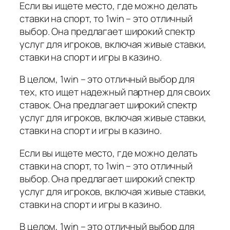
Если вы ищете место, где можно делать
ставки на спорт, то 1win – это отличный
выбор. Она предлагает широкий спектр
услуг для игроков, включая живые ставки,
ставки на спорт и игры в казино.
В целом, 1win – это отличный выбор для
тех, кто ищет надежный партнер для своих
ставок. Она предлагает широкий спектр
услуг для игроков, включая живые ставки,
ставки на спорт и игры в казино.
Если вы ищете место, где можно делать
ставки на спорт, то 1win – это отличный
выбор. Она предлагает широкий спектр
услуг для игроков, включая живые ставки,
ставки на спорт и игры в казино.
В целом, 1win – это отличный выбор для