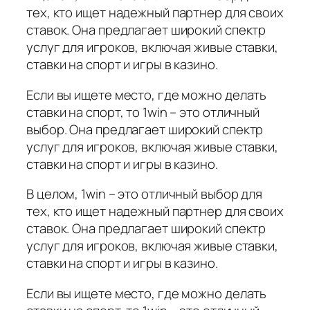
тех, кто ищет надежный партнер для своих
ставок. Она предлагает широкий спектр
услуг для игроков, включая живые ставки,
ставки на спорт и игры в казино.
Если вы ищете место, где можно делать
ставки на спорт, то 1win – это отличный
выбор. Она предлагает широкий спектр
услуг для игроков, включая живые ставки,
ставки на спорт и игры в казино.
В целом, 1win – это отличный выбор для
тех, кто ищет надежный партнер для своих
ставок. Она предлагает широкий спектр
услуг для игроков, включая живые ставки,
ставки на спорт и игры в казино.
Если вы ищете место, где можно делать