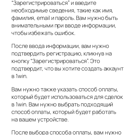
“Зарегистрироваться” и введите
необходимые сведения, такие как имя,
фамилия, email и пароль. Вам нужно быть
внимательными при вводе информации,
чтобы избежать ошибок.
После ввода информации, вам нужно
подтвердить регистрацию, кликнув на
кнопку “Зарегистрироваться”. Это
подтвердит, что вы хотите создать аккаунт
в 1win.
Вам нужно также указать способ оплаты,
который будет использоваться для сделок
в 1win. Вам нужно выбрать подходящий
способ оплаты, который будет работать
на вашем устройстве.
После выбора способа оплаты, вам нужно