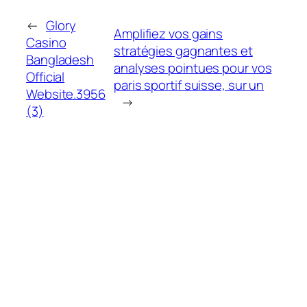
←
Glory
Amplifiez vos gains
Casino
stratégies gagnantes et
Bangladesh
analyses pointues pour vos
Official
paris sportif suisse, sur un
Website.3956
→
(3)