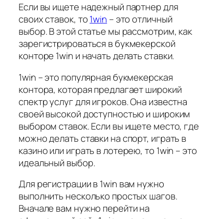
Если вы ищете надежный партнер для
своих ставок, то
1win
– это отличный
выбор. В этой статье мы рассмотрим, как
зарегистрироваться в букмекерской
конторе 1win и начать делать ставки.
1win – это популярная букмекерская
контора, которая предлагает широкий
спектр услуг для игроков. Она известна
своей высокой доступностью и широким
выбором ставок. Если вы ищете место, где
можно делать ставки на спорт, играть в
казино или играть в лотерею, то 1win – это
идеальный выбор.
Для регистрации в 1win вам нужно
выполнить несколько простых шагов.
Вначале вам нужно перейти на