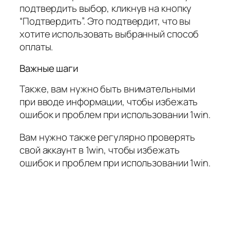
подтвердить выбор, кликнув на кнопку
“Подтвердить”. Это подтвердит, что вы
хотите использовать выбранный способ
оплаты.
Важные шаги
Также, вам нужно быть внимательными
при вводе информации, чтобы избежать
ошибок и проблем при использовании 1win.
Вам нужно также регулярно проверять
свой аккаунт в 1win, чтобы избежать
ошибок и проблем при использовании 1win.