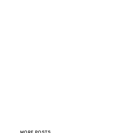
MORE POSTS