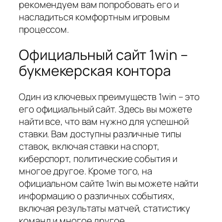
рекомендуем вам попробовать его и
насладиться комфортным игровым
процессом.
Официальный сайт 1win –
букмекерская контора
Один из ключевых преимуществ 1win – это
его официальный сайт. Здесь вы можете
найти все, что вам нужно для успешной
ставки. Вам доступны различные типы
ставок, включая ставки на спорт,
киберспорт, политические события и
многое другое. Кроме того, на
официальном сайте 1win вы можете найти
информацию о различных событиях,
включая результаты матчей, статистику
команд и многое другое.