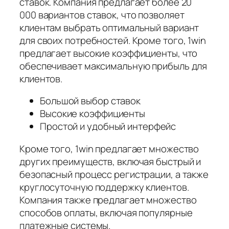
ставок. Компания предлагает более 20
000 вариантов ставок, что позволяет
клиентам выбрать оптимальный вариант
для своих потребностей. Кроме того, 1win
предлагает высокие коэффициенты, что
обеспечивает максимальную прибыль для
клиентов.
Большой выбор ставок
Высокие коэффициенты
Простой и удобный интерфейс
Кроме того, 1win предлагает множество
других преимуществ, включая быстрый и
безопасный процесс регистрации, а также
круглосуточную поддержку клиентов.
Компания также предлагает множество
способов оплаты, включая популярные
платежные системы.