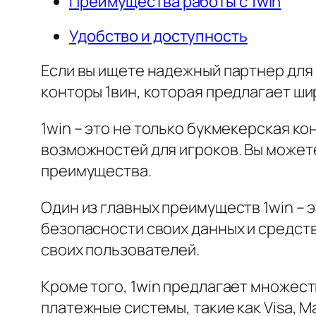
Преимущества работы с 1win
Удобство и доступность
Если вы ищете надежный партнер для 
конторы 1вин, которая предлагает шир
1win – это не только букмекерская к
возможностей для игроков. Вы можете 
преимущества.
Один из главных преимуществ 1win – э
безопасности своих данных и средст
своих пользователей.
Кроме того, 1win предлагает множест
платежные системы, такие как Visa, Mast