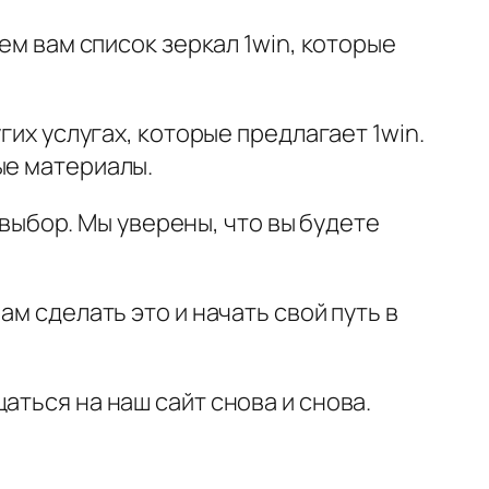
ем вам список зеркал 1win, которые
гих услугах, которые предлагает 1win.
ые материалы.
ш выбор. Мы уверены, что вы будете
м сделать это и начать свой путь в
аться на наш сайт снова и снова.