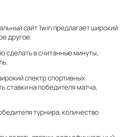
иальный сайт 1win предлагает широкий
ое другое.
но сделать в считанные минуты,
ль.
 широкий спектр спортивных
ть ставки на победителя матча,
победителя турнира, количество