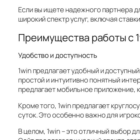
Если вы ищете надежного партнера для
широкий спектр услуг, включая ставки
Преимущества работы с 1
Удобство и доступность
1win предлагает удобный и доступный
простой и интуитивно понятный интерф
предлагает мобильное приложение, ко
Кроме того, 1win предлагает круглос
суток. Это особенно важно для игрок
В целом, 1win – это отличный выбор д