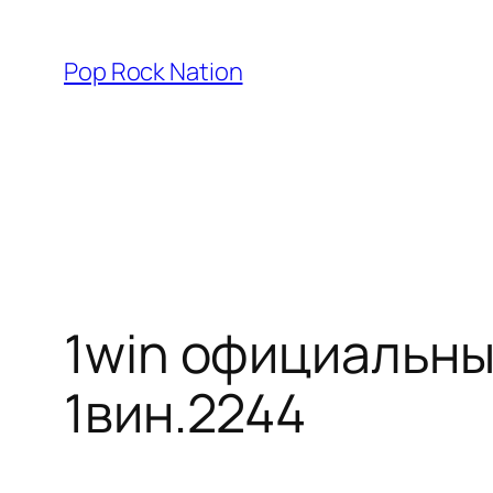
Skip
to
Pop Rock Nation
content
1win официальны
1вин.2244