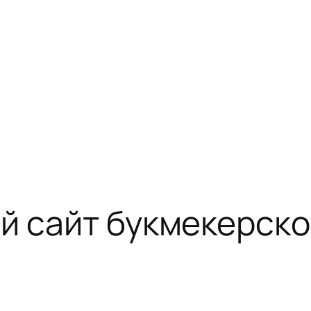
й сайт букмекерско