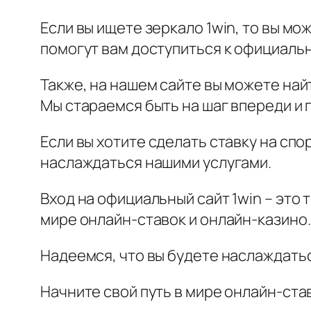
Если вы ищете зеркало 1win, то вы мо
помогут вам доступиться к официаль
Также, на нашем сайте вы можете найт
Мы стараемся быть на шаг впереди и 
Если вы хотите сделать ставку на спор
наслаждаться нашими услугами.
Вход на официальный сайт 1win – это 
мире онлайн-ставок и онлайн-казино.
Надеемся, что вы будете наслаждатьс
Начните свой путь в мире онлайн-став