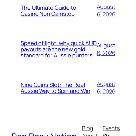
August
The Ultimate Guide to
Casino Non Gamstop
6, 2026
Speed of light: why quick AUD
August
payouts are the new gold
6, 2026
standard for Aussie punters
August
Nine Coins Slot: The Reel
Aussie Way to Spin and Win
6, 2026
Blog
Events
About
Shop