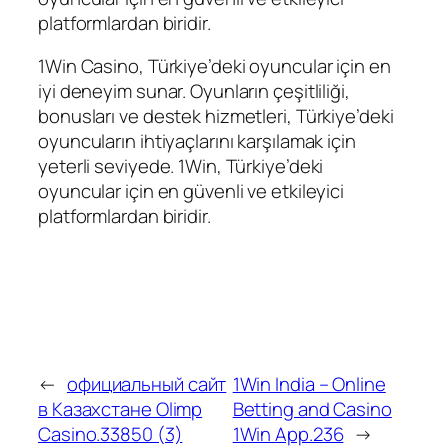
platformlardan biridir.
1Win Casino, Türkiye’deki oyuncular için en
iyi deneyim sunar. Oyunların çeşitliliği,
bonusları ve destek hizmetleri, Türkiye’deki
oyuncuların ihtiyaçlarını karşılamak için
yeterli seviyede. 1Win, Türkiye’deki
oyuncular için en güvenli ve etkileyici
platformlardan biridir.
←
официальный сайт
1Win India – Online
в Казахстане Olimp
Betting and Casino
Casino.33850 (3)
1Win App.236
→