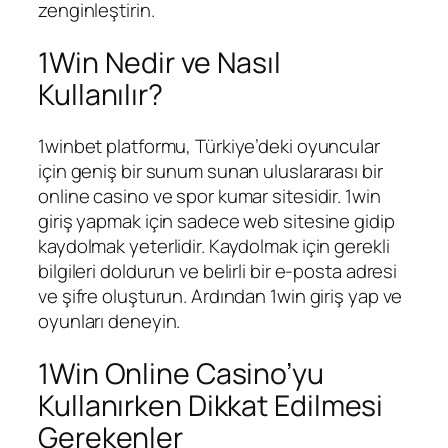
zenginleştirin.
1Win Nedir ve Nasıl
Kullanılır?
1winbet platformu, Türkiye’deki oyuncular
için geniş bir sunum sunan uluslararası bir
online casino ve spor kumar sitesidir. 1win
giriş yapmak için sadece web sitesine gidip
kaydolmak yeterlidir. Kaydolmak için gerekli
bilgileri doldurun ve belirli bir e-posta adresi
ve şifre oluşturun. Ardından 1win giriş yap ve
oyunları deneyin.
1Win Online Casino’yu
Kullanırken Dikkat Edilmesi
Gerekenler