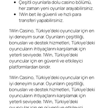
Çeşitli oyunlarla dolu casino bölümü,
her zaman yeni oyunlar arayabilirsiniz.
1Win bet ile güvenli ve hızlı para
transferi yapabilirsiniz.
1Win Casino, Türkiye’deki oyuncular için en
iyi deneyim sunar. Oyunların çeşitliliği,
bonusları ve destek hizmetleri, Türkiye’deki
oyuncuların ihtiyaçlarını karşılamak için
yeterli seviyede. 1Win, Türkiye’deki
oyuncular için en güvenli ve etkileyici
platformlardan biridir.
1Win Casino, Türkiye’deki oyuncular için en
iyi deneyim sunar. Oyunların çeşitliliği,
bonusları ve destek hizmetleri, Türkiye’deki
oyuncuların ihtiyaçlarını karşılamak için
yeterli seviyede. 1Win, Türkiye’deki
oyuncular için en güvenli ve etkileyici