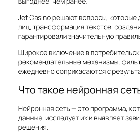
выгоднее, чем ранее.
Jet Casino решают вопросы, которые
лиц, трансформация текстов, создани
гарантировали значительную правил
Широкое включение в потребительски
рекомендательные механизмы, фильт
ежедневно соприкасаются с результ
Что такое нейронная сет
Нейронная сеть — это программа, ко
данные, исследует их и выявляет зав
решения.