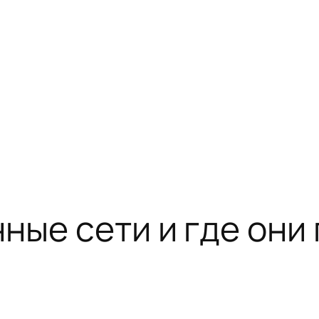
нные сети и где он