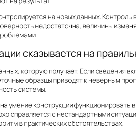
ют на результат.
онтролируется на новых данных. Контроль 
товерность недостаточна, величины измен
проблемами.
ации сказывается на правиль
анных, которую получает. Если сведения в
еточные образцы приводят к неверным про
ность системы.
на умение конструкции функционировать в 
охо справляется с нестандартными ситуаци
оритм в практических обстоятельствах.