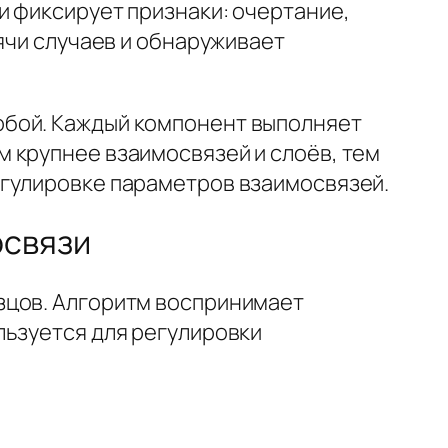
и фиксирует признаки: очертание,
ячи случаев и обнаруживает
обой. Каждый компонент выполняет
 крупнее взаимосвязей и слоёв, тем
егулировке параметров взаимосвязей.
освязи
зцов. Алгоритм воспринимает
льзуется для регулировки