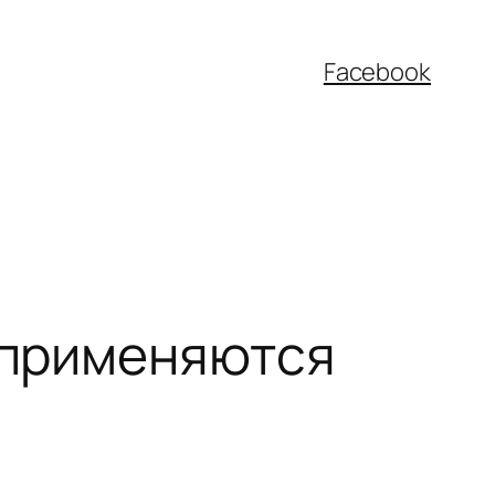
Facebook
и применяются