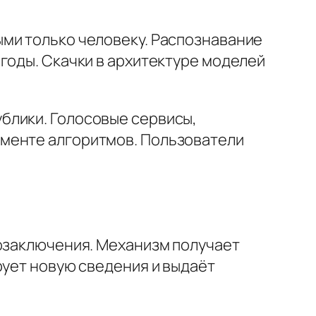
ми только человеку. Распознавание
годы. Скачки в архитектуре моделей
блики. Голосовые сервисы,
аменте алгоритмов. Пользователи
мозаключения. Механизм получает
рует новую сведения и выдаёт