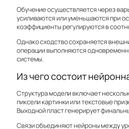
Обучение осуществляется через вар
усиливаются или уменьшаются при о
коэффициенты регулируются в соотн
Однако сходство сохраняется внешни
операции выполняются одновременно
системы.
Из чего состоит нейронна
Структура модели включает нескольк
пиксели картинки или текстовые при
Выходной пласт генерирует финальный
Связи объединяют нейроны между уро