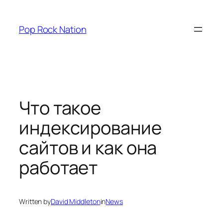
Skip
to
Pop Rock Nation
content
Что такое
индексирование
сайтов и как она
работает
Written by
David Middleton
in
News