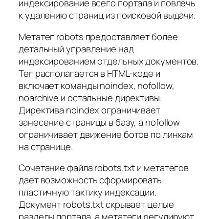
индексирование всего портала и повлечь
к удалению страниц из поисковой выдачи.
Метатег robots предоставляет более
детальный управление над
индексированием отдельных документов.
Тег располагается в HTML-коде и
включает команды noindex, nofollow,
noarchive и остальные директивы.
Директива noindex ограничивает
занесение страницы в базу, а nofollow
ограничивает движение ботов по линкам
на странице.
Сочетание файла robots.txt и метатегов
дает возможность сформировать
пластичную тактику индексации.
Документ robots.txt скрывает целые
разделы портала, а метатеги регулируют