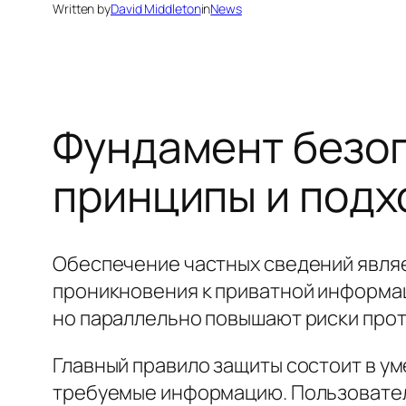
Written by
David Middleton
in
News
Фундамент безоп
принципы и под
Обеспечение частных сведений явля
проникновения к приватной информа
но параллельно повышают риски прот
Главный правило защиты состоит в у
требуемые информацию. Пользователи