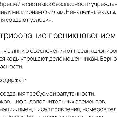
 брешей в системах безопасности учрежде
ие к миллионам файлам. Ненадёжные коды
я создают условия.
стрирование проникновением
ную линию обеспечения от несанкциониров
еся коды упрощают дело мошенникам. Верн
асности.
содержат:
 создания требуемой запутанности.
ков, цифр, дополнительных элементов.
ации: имен, чисел появления, номеров те
латформы без вторичного применения.