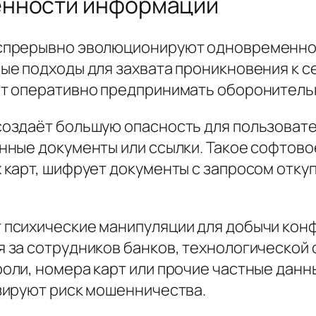
ённости информации
спрерывно эволюционируют одновременно
е подходы для захвата проникновения к с
т оперативно предпринимать оборонитель
здаёт большую опасность для пользовател
ные документы или ссылки. Такое софтово
карт, шифрует документы с запросом откуп
психические манипуляции для добычи кон
за сотрудников банков, технологической 
ли, номера карт или прочие частные данн
зируют риск мошенничества.