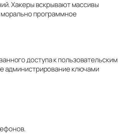
ний. Хакеры вскрывают массивы
, морально программное
анного доступа к пользовательским
ое администрирование ключами
лефонов.