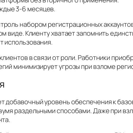
ждые 3-6 месяцев.
роль набором регистрационных аккаунтов.
ом виде. Клиенту хватает запомнить единс
т использования.
лиентов в связи от роли. Работники приоб
гий минимизирует угрозы при взломе регис
я
 добавочный уровень обеспечения к базов
вумя раздельными способами. Даже при вз
нта.