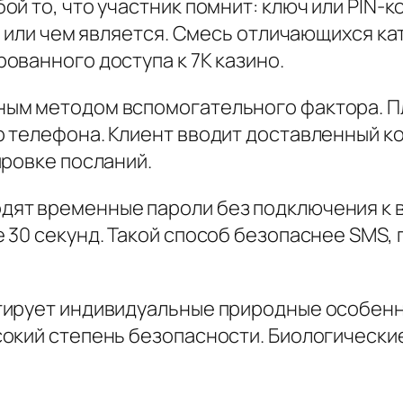
й то, что участник помнит: ключ или PIN-
ет или чем является. Смесь отличающихся к
ованного доступа к 7К казино.
ым методом вспомогательного фактора. 
 телефона. Клиент вводит доставленный код
ировке посланий.
т временные пароли без подключения к веб
 30 секунд. Такой способ безопаснее SMS,
ирует индивидуальные природные особенно
окий степень безопасности. Биологически