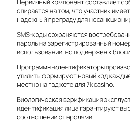
Первичный компонент составляет собо
опирается на том, что участник име
надежный преграду для несанкционир
SMS-коды сохраняются востребованн
пароль на зарегистрированный номер
использовании, но подвержен к блок
Программы-идентификаторы производя
утилиты формируют новый код каждые
местно на гаджете для 7k casino.
Биологическая верификация эксплуат
идентификация лица гарантируют выс
соотношении с паролями.