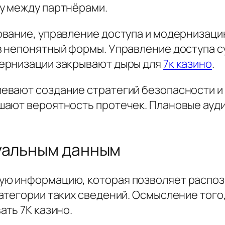
у между партнёрами.
ование, управление доступа и модернизац
 непонятный формы. Управление доступа су
ернизации закрывают дыры для
7к казино
.
вают создание стратегий безопасности и 
ают вероятность протечек. Плановые ауди
дуальным данным
ю информацию, которая позволяет распоз
атегории таких сведений. Осмысление того
ть 7К казино.