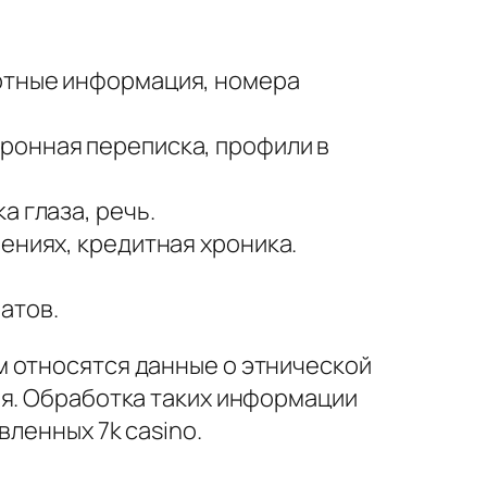
ортные информация, номера
ронная переписка, профили в
а глаза, речь.
ениях, кредитная хроника.
атов.
м относятся данные о этнической
ья. Обработка таких информации
вленных 7k casino.