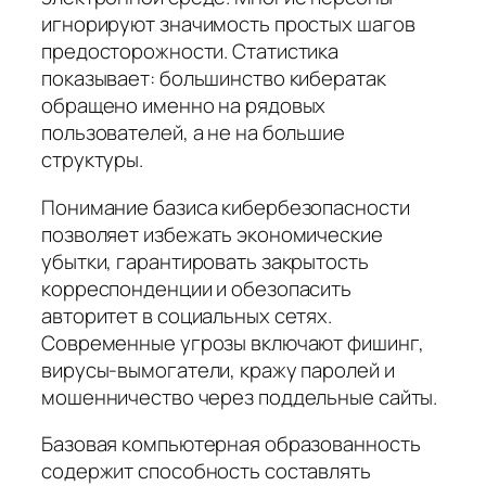
игнорируют значимость простых шагов
предосторожности. Статистика
показывает: большинство кибератак
обращено именно на рядовых
пользователей, а не на большие
структуры.
Понимание базиса кибербезопасности
позволяет избежать экономические
убытки, гарантировать закрытость
корреспонденции и обезопасить
авторитет в социальных сетях.
Современные угрозы включают фишинг,
вирусы-вымогатели, кражу паролей и
мошенничество через поддельные сайты.
Базовая компьютерная образованность
содержит способность составлять