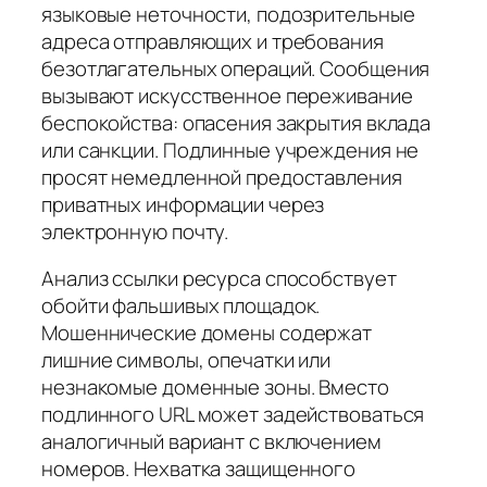
языковые неточности, подозрительные
адреса отправляющих и требования
безотлагательных операций. Сообщения
вызывают искусственное переживание
беспокойства: опасения закрытия вклада
или санкции. Подлинные учреждения не
просят немедленной предоставления
приватных информации через
электронную почту.
Анализ ссылки ресурса способствует
обойти фальшивых площадок.
Мошеннические домены содержат
лишние символы, опечатки или
незнакомые доменные зоны. Вместо
подлинного URL может задействоваться
аналогичный вариант с включением
номеров. Нехватка защищенного