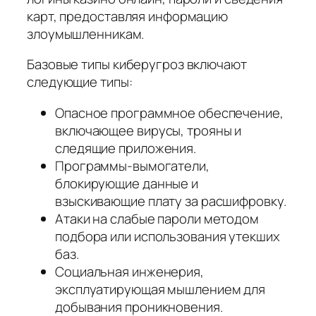
карт, предоставляя информацию
злоумышленникам.
Базовые типы киберугроз включают
следующие типы:
Опасное программное обеспечение,
включающее вирусы, трояны и
следящие приложения.
Программы-вымогатели,
блокирующие данные и
взыскивающие плату за расшифровку.
Атаки на слабые пароли методом
подбора или использования утекших
баз.
Социальная инженерия,
эксплуатирующая мышлением для
добывания проникновения.