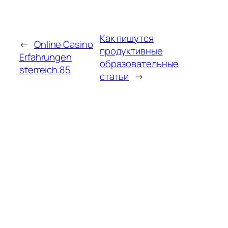
Как пишутся
←
Online Casino
продуктивные
Erfahrungen
образовательные
sterreich.85
статьи
→