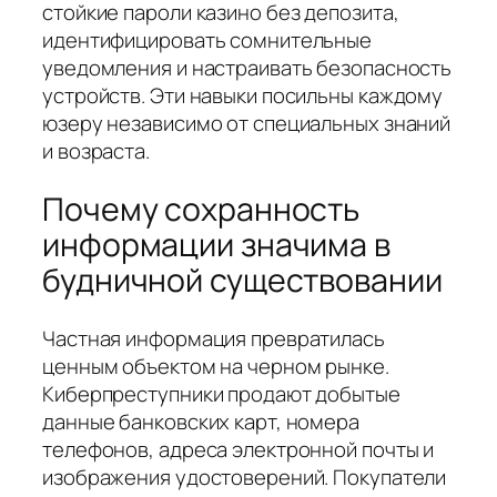
стойкие пароли казино без депозита,
идентифицировать сомнительные
уведомления и настраивать безопасность
устройств. Эти навыки посильны каждому
юзеру независимо от специальных знаний
и возраста.
Почему сохранность
информации значима в
будничной существовании
Частная информация превратилась
ценным объектом на черном рынке.
Киберпреступники продают добытые
данные банковских карт, номера
телефонов, адреса электронной почты и
изображения удостоверений. Покупатели