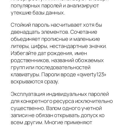
популярных паролей и анализируют
утекшие базы данных.
Стойкий пароль насчитывает хотя бы
двенадцать элементов. Сочетание
объединяет прописные и маленькие
литеры, цифры, нестандартные значки.
Избегайте дат рождения, имен
родственников, названий обожаемых
групп или последовательностей
клавиатуры. Пароли вроде «qwerty123»
вскрываются сразу.
Эксплуатация индивидуальных паролей
для конкретного ресурса исключительно
существенно. Взлом одного учетной
записи не обязан открывать допуск ко
всем другим. Многие применяют