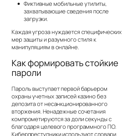
Фиктивные мобильные утилиты,
захватывающие сведения после
загрузки.
Каждая угроза нуждается специфических
мер защиты и разумного стиля к
манипуляциям в онлайне.
Как формировать стойкие
пароли
Пароль выступает первой барьером
охраны учетных записей казино без
депозита от несанкционированного
вторжения. Ненадежные сочетания
компрометируются за доли секунды с
благодаря целевого программного ПО.
Киберпреступники используют словари