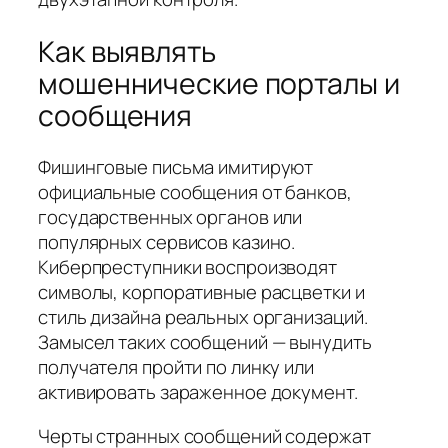
Как выявлять
мошеннические порталы и
сообщения
Фишинговые письма имитируют
официальные сообщения от банков,
государственных органов или
популярных сервисов казино.
Киберпреступники воспроизводят
символы, корпоративные расцветки и
стиль дизайна реальных организаций.
Замысел таких сообщений — вынудить
получателя пройти по линку или
активировать зараженное документ.
Черты странных сообщений содержат