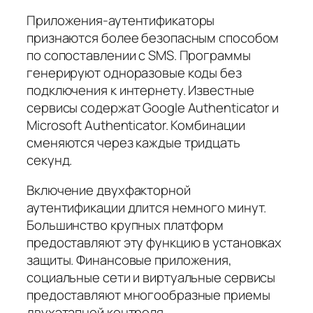
Приложения-аутентификаторы
признаются более безопасным способом
по сопоставлении с SMS. Программы
генерируют одноразовые коды без
подключения к интернету. Известные
сервисы содержат Google Authenticator и
Microsoft Authenticator. Комбинации
сменяются через каждые тридцать
секунд.
Включение двухфакторной
аутентификации длится немного минут.
Большинство крупных платформ
предоставляют эту функцию в установках
защиты. Финансовые приложения,
социальные сети и виртуальные сервисы
предоставляют многообразные приемы
двухэтапной контроля.