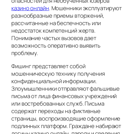
опасностей для необученных юзеров
казино онлайн
. Мошенники эксплуатируют
разнообразные приемы вторжений,
рассчитанные на беспечность или
недостаток компетенций жертв.
Понимание частых вызовов дает
возможность оперативно выявить
проблему.
Фишинг представляет собой
мошенническую технику получения
конфиденциальной информации.
Злоумышленники отправляют фальшивые
письма от лица финансовых учреждений
или востребованных служб. Письма
содержат переходы на фиктивные
страницы, воспроизводящие оформление
подлинных платформ. Граждане набирают
логины казино онлайн, пароли и сведения