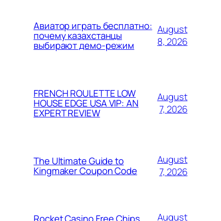
Авиатор играть бесплатно:
August
почему казахстанцы
8, 2026
выбирают демо-режим
FRENCH ROULETTE LOW
August
HOUSE EDGE USA VIP: AN
7, 2026
EXPERT REVIEW
August
The Ultimate Guide to
Kingmaker Coupon Code
7, 2026
August
Rocket Casino Free Chips