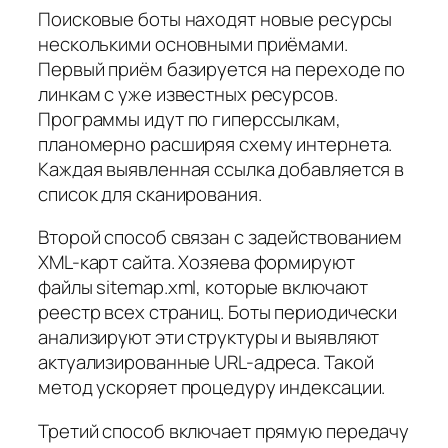
Поисковые боты находят новые ресурсы
несколькими основными приёмами.
Первый приём базируется на переходе по
линкам с уже известных ресурсов.
Программы идут по гиперссылкам,
планомерно расширяя схему интернета.
Каждая выявленная ссылка добавляется в
список для сканирования.
Второй способ связан с задействованием
XML-карт сайта. Хозяева формируют
файлы sitemap.xml, которые включают
реестр всех страниц. Боты периодически
анализируют эти структуры и выявляют
актуализированные URL-адреса. Такой
метод ускоряет процедуру индексации.
Третий способ включает прямую передачу