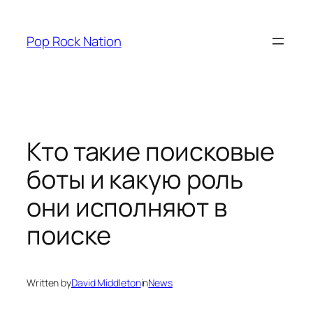
Skip
to
Pop Rock Nation
content
Кто такие поисковые
боты и какую роль
они исполняют в
поиске
Written by
David Middleton
in
News