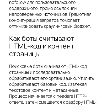
nofollow для пользовательского
содержимого, промо ссылок или
непроверенных источников. Грамотная
конфигурация запретов помогает
оптимизировать краулинговый бюджет.
Как боты считывают
HTML‑код и контент
страницы
Поисковые боты скачивают HTML-код
страницы и последовательно
обрабатывают его организацию. Утилиты
обрабатывают базовый код, извлекая
текстовое контент и метаданные.
Процесс начинается с headers HTTP-
ответа, затем смещается к разбору HTML-