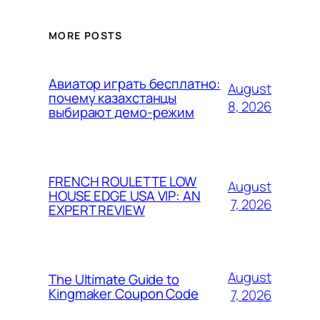
MORE POSTS
Авиатор играть бесплатно:
August
почему казахстанцы
8, 2026
выбирают демо-режим
FRENCH ROULETTE LOW
August
HOUSE EDGE USA VIP: AN
7, 2026
EXPERT REVIEW
August
The Ultimate Guide to
Kingmaker Coupon Code
7, 2026