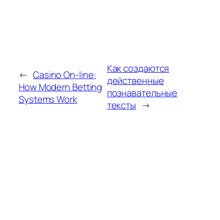
Как создаются
←
Casino On-line:
действенные
How Modern Betting
познавательные
Systems Work
тексты
→