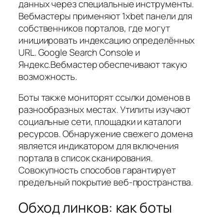
данных через специальные инструменты.
Вебмастеры применяют 1xbet панели для
собственников порталов, где могут
инициировать индексацию определённых
URL. Google Search Console и
Яндекс.Вебмастер обеспечивают такую
возможность.
Боты также мониторят ссылки доменов в
разнообразных местах. Утилиты изучают
социальные сети, площадки и каталоги
ресурсов. Обнаружение свежего домена
является индикатором для включения
портала в список сканирования.
Совокупность способов гарантирует
предельный покрытие веб-пространства.
Обход линков: как боты