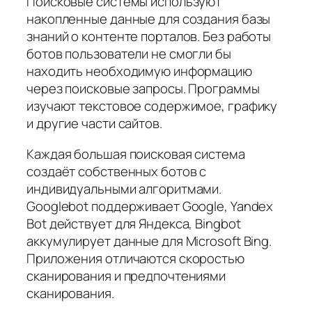
Поисковые системы используют
накопленные данные для создания базы
знаний о контенте порталов. Без работы
ботов пользователи не смогли бы
находить необходимую информацию
через поисковые запросы. Программы
изучают текстовое содержимое, графику
и другие части сайтов.
Каждая большая поисковая система
создаёт собственных ботов с
индивидуальными алгоритмами.
Googlebot поддерживает Google, Yandex
Bot действует для Яндекса, Bingbot
аккумулирует данные для Microsoft Bing.
Приложения отличаются скоростью
сканирования и предпочтениями
сканирования.