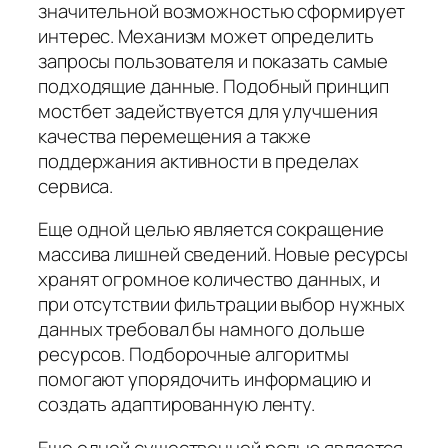
значительной возможностью сформирует
интерес. Механизм может определить
запросы пользователя и показать самые
подходящие данные. Подобный принцип
мостбет задействуется для улучшения
качества перемещения а также
поддержания активности в пределах
сервиса.
Еще одной целью является сокращение
массива лишней сведений. Новые ресурсы
хранят огромное количество данных, и
при отсутствии фильтрации выбор нужных
данных требовал бы намного дольше
ресурсов. Подборочные алгоритмы
помогают упорядочить информацию и
создать адаптированную ленту.
Еще одной существенной ролью является