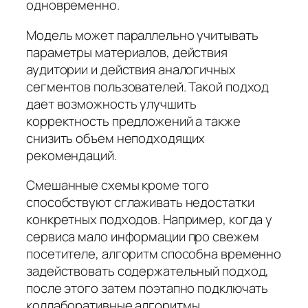
одновременно.
Модель может параллельно учитывать
параметры материалов, действия
аудитории и действия аналогичных
сегментов пользователей. Такой подход
дает возможность улучшить
корректность предложений а также
снизить объем неподходящих
рекомендаций.
Смешанные схемы кроме того
способствуют сглаживать недостатки
конкретных подходов. Например, когда у
сервиса мало информации про свежем
посетителе, алгоритм способна временно
задействовать содержательный подход,
после этого затем поэтапно подключать
коллаборативные алгоритмы.