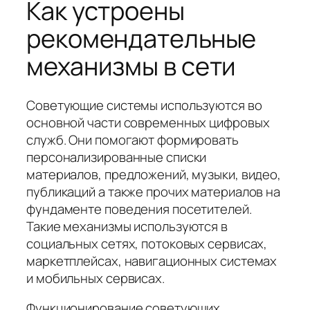
Как устроены
рекомендательные
механизмы в сети
Советующие системы используются во
основной части современных цифровых
служб. Они помогают формировать
персонализированные списки
материалов, предложений, музыки, видео,
публикаций а также прочих материалов на
фундаменте поведения посетителей.
Такие механизмы используются в
социальных сетях, потоковых сервисах,
маркетплейсах, навигационных системах
и мобильных сервисах.
Функционирование советующих