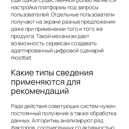
настройка платформы под запросы
пользователей. Отдельные пользователи
получают на экране разные предложения
даже при применении того и того же
продукта. Такой механизм дает
возможность сервисам создавать
адаптированный цифровой сценарий
mostbet.
Какие типы сведения
применяются для
рекомендаций
Ради действия советующих систем нужен
постоянный получение а также обработка
данных. Алгоритмы анализируют ряд
факторов, соотнесенных со активностью