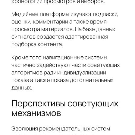
хронологии просмотров и выборов.
Медийные платформы изучают подписки,
оценки, комментарии а также время
просмотра материалов. На базе данных
сигналов создается адаптированная
подборка контента.
Кроме того навигационные системы
частично задействуют части советующих
алгоритмов ради индивидуализации
показа а также показа дополнительных
данных.
Перспективы советующих
механизмов
Эволюция рекомендательных систем