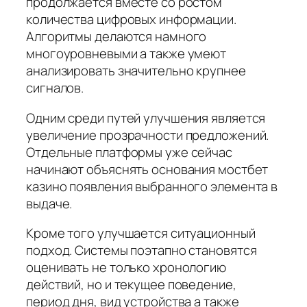
продолжается вместе со ростом
количества цифровых информации.
Алгоритмы делаются намного
многоуровневыми а также умеют
анализировать значительно крупнее
сигналов.
Одним среди путей улучшения является
увеличение прозрачности предложений.
Отдельные платформы уже сейчас
начинают объяснять основания мостбет
казино появления выбранного элемента в
выдаче.
Кроме того улучшается ситуационный
подход. Системы поэтапно становятся
оценивать не только хронологию
действий, но и текущее поведение,
период дня, вид устройства а также