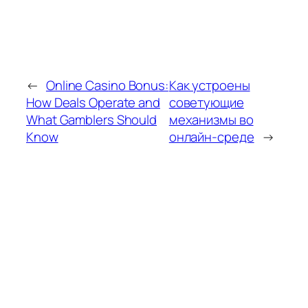
←
Online Casino Bonus:
Как устроены
How Deals Operate and
советующие
What Gamblers Should
механизмы во
Know
онлайн-среде
→