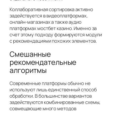
Коллаборативная сортировка активно
задействуется в видеоплатформах,
онлайн-магазинах а также аудио
платформах мостбет казино. Именно за
счет этому подходу формируются модули
с рекомендациями похожих элементов.
Смешанные
рекомендательные
алгоритмы
Современные платформы обычно не
используют лишь единственный способ
обработки. В большинстве вариантов
задействуются комбинированные схемы,
совмещающие много методов