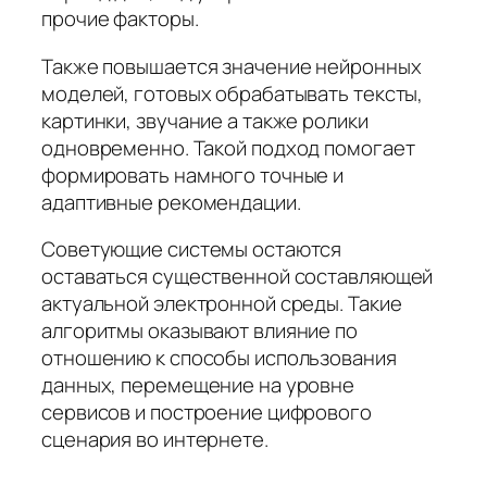
прочие факторы.
Также повышается значение нейронных
моделей, готовых обрабатывать тексты,
картинки, звучание а также ролики
одновременно. Такой подход помогает
формировать намного точные и
адаптивные рекомендации.
Советующие системы остаются
оставаться существенной составляющей
актуальной электронной среды. Такие
алгоритмы оказывают влияние по
отношению к способы использования
данных, перемещение на уровне
сервисов и построение цифрового
сценария во интернете.