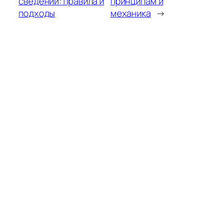
сведений: правила и
принципам и
подходы
механика
→