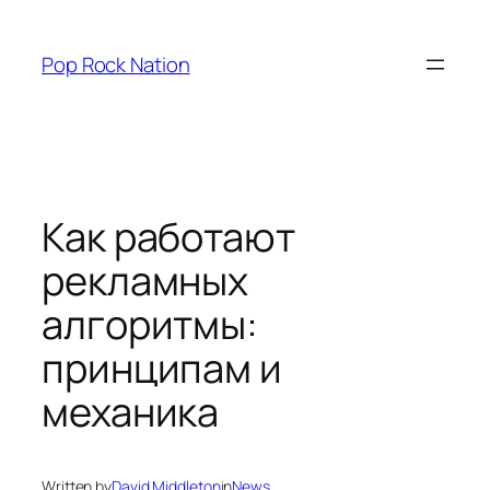
Skip
to
Pop Rock Nation
content
Как работают
рекламных
алгоритмы:
принципам и
механика
Written by
David Middleton
in
News