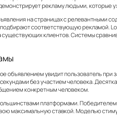
демонстрирует рекламу людьми, которые у
бъявления на страницах с релевантными с
 подбирают соответствующую рекламой. Look
а существующих клиентов. Системы сравни
ламы
ое объявлением увидит пользователь при 
исекундами без участием человека. Десят
общением конкретным человеком.
большинствами платформами. Победителем 
 свою максимальную ставкой. Моделью сти