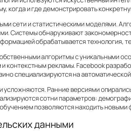
му, когда и где демонстрировать конкретн
ми сети и статистическими моделями. Алг
ми. Системы обнаруживают закономерност
нформацией обрабатывается технология, те
обственными алгоритмы с уникальными осо
 и контекстным рекламы. Facebook разраб
азино специализируются на автоматической
 усложняются. Ранние версиями опирались
ализируются сотни параметров: демографи
о обучением позволяются находить новыми 
ельских данными