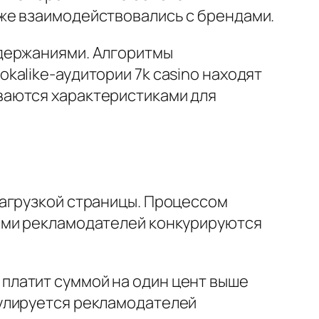
же взаимодействовались с брендами.
одержаниями. Алгоритмы
alike-аудитории 7k casino находят
ваются характеристиками для
загрузкой страницы. Процессом
ками рекламодателей конкурируются
платит суммой на один цент выше
мулируется рекламодателей