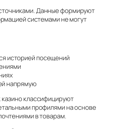
сточниками. Данные формируют
ормацией системами не могут
тся историей посещений
лениями
ниях
ей напрямую
к казино классифицируют
детальными профилями на основе
почтениями в товарам.