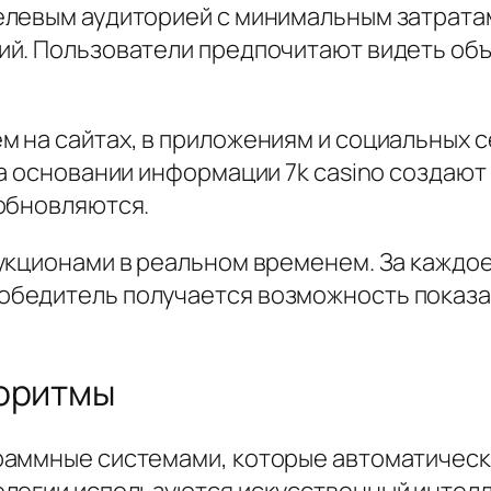
елевым аудиторией с минимальным затрата
ий. Пользователи предпочитают видеть об
 на сайтах, в приложениям и социальных 
На основании информации 7k casino создаю
обновляются.
укционами в реальном временем. За каждо
бедитель получается возможность показа
горитмы
раммные системами, которые автоматичес
ологии используются искусственный интелл