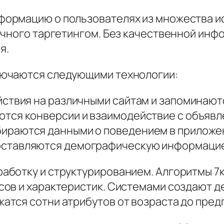
ормацию о пользователях из множества и
очного таргетингом. Без качественной инф
я.
лючаются следующими технологии:
йствия на различными сайтам и запоминаю
тся конверсии и взаимодействие с объяв
ираются данными о поведением в приложе
оставляются демографическую информаци
аботку и структурированием. Алгоритмы 7
сов и характеристик. Системами создают 
тся сотни атрибутов от возраста до пред