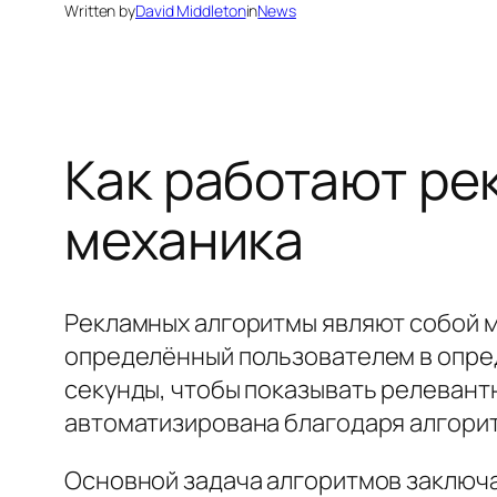
Written by
David Middleton
in
News
Как работают ре
механика
Рекламных алгоритмы являют собой 
определённый пользователем в опре
секунды, чтобы показывать релеван
автоматизирована благодаря алгори
Основной задача алгоритмов заключа