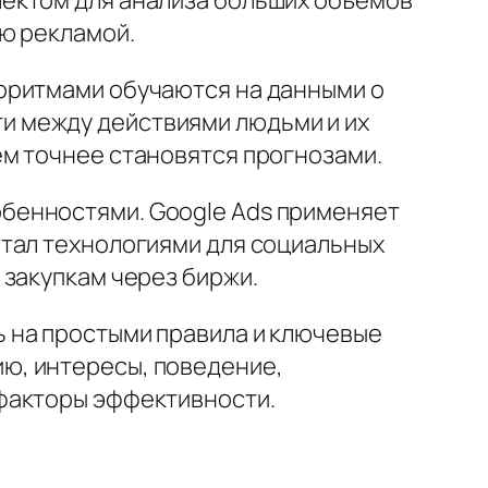
ую рекламой.
оритмами обучаются на данными о
и между действиями людьми и их
м точнее становятся прогнозами.
бенностями. Google Ads применяет
отал технологиями для социальных
 закупкам через биржи.
 на простыми правила и ключевые
ю, интересы, поведение,
факторы эффективности.