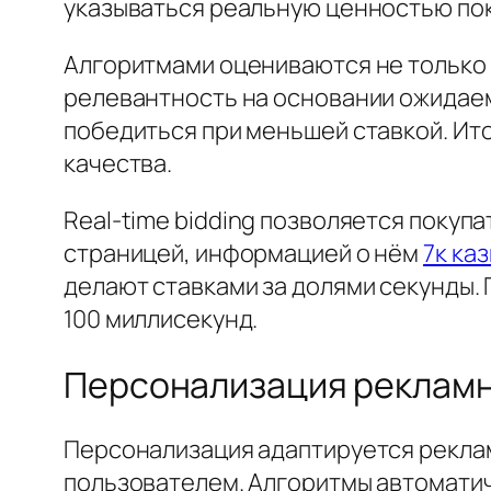
указываться реальную ценностью пок
Алгоритмами оцениваются не только 
релевантность на основании ожидае
победиться при меньшей ставкой. И
качества.
Real-time bidding позволяется покуп
страницей, информацией о нём
7к ка
делают ставками за долями секунды.
100 миллисекунд.
Персонализация реклам
Персонализация адаптируется рекла
пользователем. Алгоритмы автомати