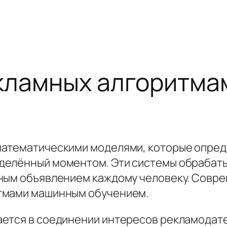
кламных алгоритмам
математическими моделями, которые опред
делённый моментом. Эти системы обрабаты
тным объявлением каждому человеку. Совр
тмами машинным обучением.
ется в соединении интересов рекламодате