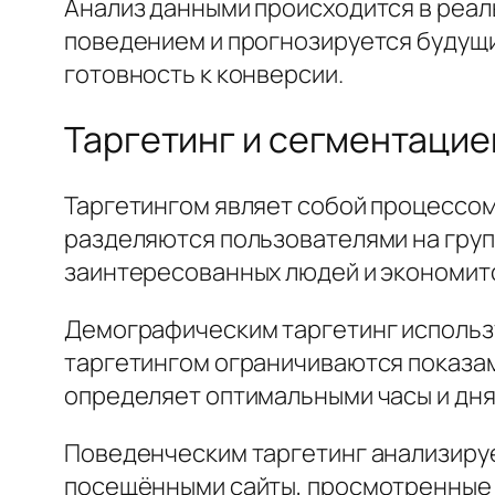
Анализ данными происходится в реа
поведением и прогнозируется будущи
готовность к конверсии.
Таргетинг и сегментацие
Таргетингом являет собой процессо
разделяются пользователями на груп
заинтересованных людей и экономит
Демографическим таргетинг использу
таргетингом ограничиваются показам
определяет оптимальными часы и дня
Поведенческим таргетинг анализиру
посещёнными сайты, просмотренные 