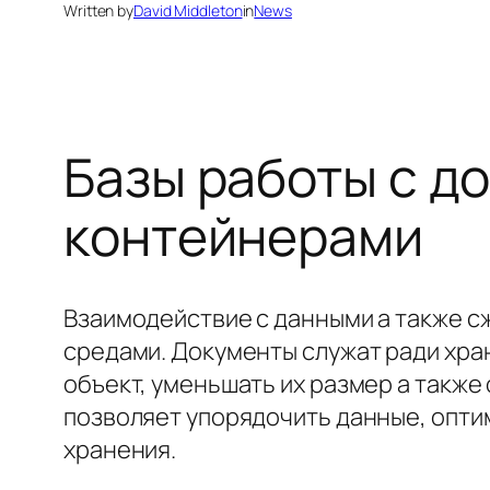
Written by
David Middleton
in
News
Базы работы с д
контейнерами
Взаимодействие с данными а также 
средами. Документы служат ради хра
объект, уменьшать их размер а также
позволяет упорядочить данные, опти
хранения.