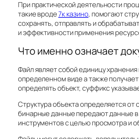
При практической деятельности про
такие вроде
7к казино
, помогают стр
сохранять, отправлять и обрабатыва
и эффективности применения ресурс
Что именно означает док
Файл являет собой единицу хранения
определенном виде а также получает
определять объект, суффикс указыва
Структура объекта определяется от с
бинарные данные передают данные в 
инструментов с целью просмотра и о
Файлы могут содержать дополнительн