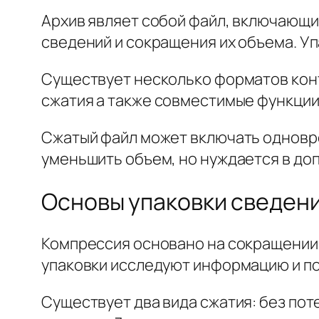
Архив являет собой файл, включающи
сведений и сокращения их объема. У
Существует несколько форматов конте
сжатия а также совместимые функции.
Сжатый файл может включать одновре
уменьшить объем, но нуждается в до
Основы упаковки сведен
Компрессия основано на сокращении
упаковки исследуют информацию и п
Существует два вида сжатия: без пот