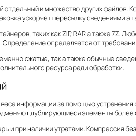
й отдельный и множество других файлов. К
паковка ускоряет пересылку сведениями а 
йнеров, таких как ZIP, RAR а также 7Z. Лю
 Определение определяется от требований 
менно сжатые, так а также обычные сведе
полнительного ресурса ради обработки.
ий
 веса информации за помощью устранения
одменяют дублирующиеся элементы более 
ерь и при наличии утратами. Компрессия бе