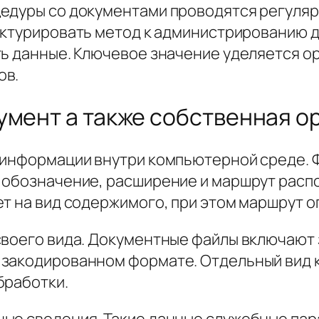
цедуры со документами проводятся регуляр
уктурировать метод к администрированию д
ть данные. Ключевое значение уделяется 
ов.
умент а также собственная о
 информации внутри компьютерной среде. 
 обозначение, расширение и маршрут расп
ет на вид содержимого, при этом маршрут 
воего вида. Документные файлы включают з
закодированном формате. Отдельный вид к
бработки.
ые сведения. Такие данные служебные пар