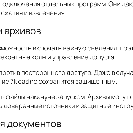
подключения отдельных программ. Они даю
сжатия и извлечения.
и архивов
можность включать важную сведения, поэт
екретные коды и управление допуска.
тив постороннего доступа. Даже в случае
ние 7k casino сохранится защищенным.
 файлы накануне запуском. Архивы могут 
ь доверенные источники и защитные инстр
я документов