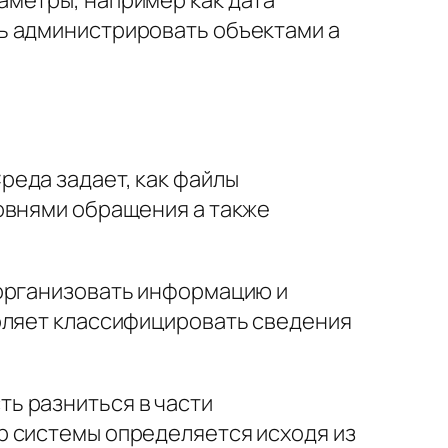
ь администрировать объектами а
реда задает, как файлы
овнями обращения а также
 организовать информацию и
воляет классифицировать сведения
ь разниться в части
р системы определяется исходя из