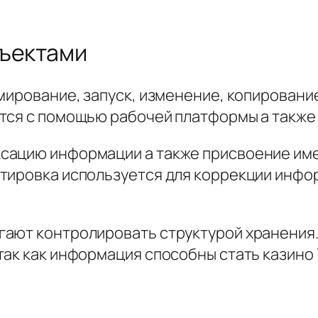
бъектами
рмирование, запуск, изменение, копировани
тся с помощью рабочей платформы а также 
сацию информации а также присвоение им
тировка используется для коррекции инфо
ают контролировать структурой хранения.
ак как информация способны стать казино 