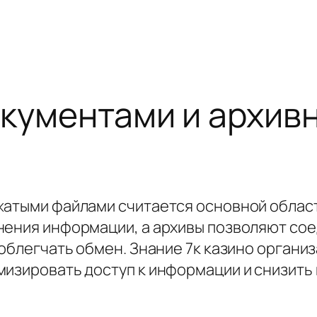
окументами и архив
сжатыми файлами считается основной обла
нения информации, а архивы позволяют сое
 облегчать обмен. Знание 7к казино органи
мизировать доступ к информации и снизить