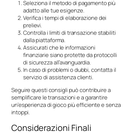
Seleziona il metodo di pagamento più
adatto alle tue esigenze.
Verifica i tempi di elaborazione dei
prelievi.
Controlla i limiti di transazione stabiliti
dalla piattaforma.
Assicurati che le informazioni
finanziarie siano protette da protocolli
di sicurezza all’avanguardia.
In caso di problemi o dubbi, contatta il
servizio di assistenza clienti.
Seguire questi consigli può contribuire a
semplificare le transazioni e a garantire
un’esperienza di gioco più efficiente e senza
intoppi.
Considerazioni Finali