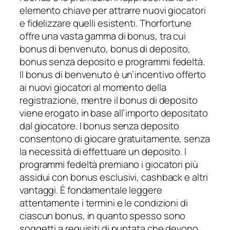
elemento chiave per attrarre nuovi giocatori
e fidelizzare quelli esistenti. Thorfortune
offre una vasta gamma di bonus, tra cui
bonus di benvenuto, bonus di deposito,
bonus senza deposito e programmi fedeltà.
Il bonus di benvenuto è un’incentivo offerto
ai nuovi giocatori al momento della
registrazione, mentre il bonus di deposito
viene erogato in base all’importo depositato
dal giocatore. I bonus senza deposito
consentono di giocare gratuitamente, senza
la necessità di effettuare un deposito. I
programmi fedeltà premiano i giocatori più
assidui con bonus esclusivi, cashback e altri
vantaggi. È fondamentale leggere
attentamente i termini e le condizioni di
ciascun bonus, in quanto spesso sono
soggetti a requisiti di puntata che devono