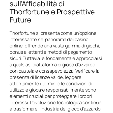
sull’Affidabilità di
Thorfortune e Prospettive
Future
Thorfortune si presenta come un’opzione
interessante nel panorama dei casinò
online, offrendo una vasta gamma di giochi,
bonus allettanti e metodi di pagamento
sicuri. Tuttavia, è fondamentale approcciarsi
a qualsiasi piattaforma di gioco d’azzardo
con cautela e consapevolezza. Verificare la
presenza di licenze valide, leggere
attentamente i termini e le condizioni di
utilizzo e giocare responsabilmente sono
elementi cruciali per proteggere i propri
interessi. L’evoluzione tecnologica continua
a trasformare l’industria del gioco d’azzardo