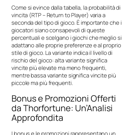
Come si evince dalla tabella, la probabilità di
vincita (RTP – Return to Player) varia a
seconda del tipo di gioco. È importante che i
giocatori siano consapevoli di queste
percentuali e scelgano i giochi che meglio si
adattano alle proprie preferenze e al proprio
stile di gioco. La variante indica il livello di
rischio del gioco: alta variante significa
vincite più elevate ma meno frequenti,
mentre bassa variante significa vincite più
piccole ma più frequenti.
Bonus e Promozioni Offerti
da Thorfortune: Un’Analisi
Approfondita
I bonus e le promozioni rappresentano un