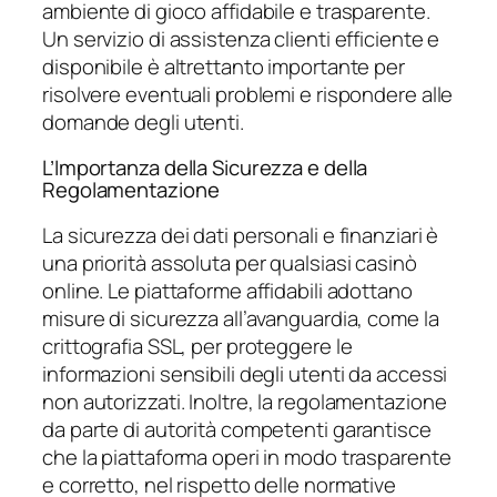
ambiente di gioco affidabile e trasparente.
Un servizio di assistenza clienti efficiente e
disponibile è altrettanto importante per
risolvere eventuali problemi e rispondere alle
domande degli utenti.
L’Importanza della Sicurezza e della
Regolamentazione
La sicurezza dei dati personali e finanziari è
una priorità assoluta per qualsiasi casinò
online. Le piattaforme affidabili adottano
misure di sicurezza all’avanguardia, come la
crittografia SSL, per proteggere le
informazioni sensibili degli utenti da accessi
non autorizzati. Inoltre, la regolamentazione
da parte di autorità competenti garantisce
che la piattaforma operi in modo trasparente
e corretto, nel rispetto delle normative