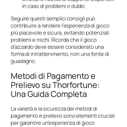
in caso di problemi o dubbi.
Seguire questi semplici consigli può
contribuire a rendere l’esperienza di gioco
più piacevole e sicura, evitando potenziali
problemi e rischi. Ricorda che il gioco
d’azzardo deve essere considerato una
forma di intrattenimento, non una fonte di
guadagno.
Metodi di Pagamento e
Prelievo su Thorfortune:
Una Guida Completa
La varietà e la sicurezza dei metodi di
pagamento e prelievo sono elementi cruciali
per garantire un’esperienza di gioco