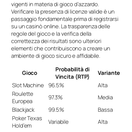
vigenti in materia di gioco d’azzardo.
Verificare la presenza di licenze valide è un
passaggio fondamentale prima di registrarsi
su un casinò online. La trasparenza delle
regole del gioco e la verifica della
correttezza dei risultati sono ulteriori
elementi che contribuiscono a creare un
ambiente di gioco sicuro e affidabile.
Probabilità di
Gioco
Variante
Vincita (RTP)
Slot Machine
96.5%
Alta
Roulette
97.3%
Media
Europea
Blackjack
99.5%
Bassa
Poker Texas
Variabile
Alta
Hold’em