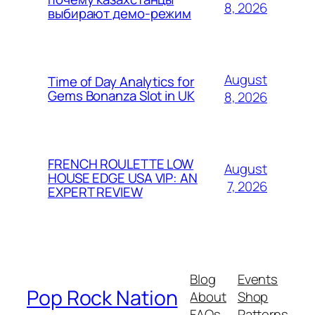
8, 2026
выбирают демо-режим
August
Time of Day Analytics for
Gems Bonanza Slot in UK
8, 2026
FRENCH ROULETTE LOW
August
HOUSE EDGE USA VIP: AN
7, 2026
EXPERT REVIEW
Blog
Events
Pop Rock Nation
About
Shop
FAQs
Patterns