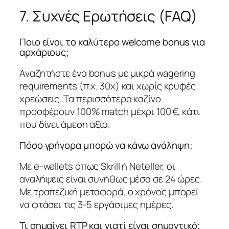
7. Συχνές Ερωτήσεις (FAQ)
Ποιο είναι το καλύτερο welcome bonus για
αρχάριους;
Αναζητήστε ένα bonus με μικρά wagering
requirements (π.χ. 30x) και χωρίς κρυφές
χρεώσεις. Τα περισσότερα καζίνο
προσφέρουν 100% match μέχρι 100 €, κάτι
που δίνει άμεση αξία.
Πόσο γρήγορα μπορώ να κάνω ανάληψη;
Με e‑wallets όπως Skrill ή Neteller, οι
αναλήψεις είναι συνήθως μέσα σε 24 ώρες.
Με τραπεζική μεταφορά, ο χρόνος μπορεί
να φτάσει τις 3‑5 εργάσιμες ημέρες.
Τι σημαίνει RTP και γιατί είναι σημαντικό;