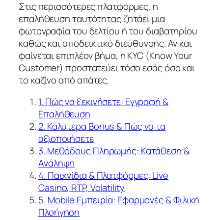
Στις περισσότερες πλατφόρμες, η
επαλήθευση ταυτότητας ζητάει μια
φωτογραφία του δελτίου ή του διαβατηρίου
καθώς και αποδεικτικό διεύθυνσης. Αν και
φαίνεται επιπλέον βήμα, η KYC (Know Your
Customer) προστατεύει τόσο εσάς όσο και
το καζίνο από απάτες.
1. Πώς να ξεκινήσετε: Εγγραφή &
Επαλήθευση
2. Καλύτερα Bonus & Πώς να τα
αξιοποιήσετε
3. Μεθόδους Πληρωμής: Κατάθεση &
Ανάληψη
4. Παιχνίδια & Πλατφόρμες: Live
Casino, RTP, Volatility
5. Mobile Εμπειρία: Εφαρμογές & Φιλική
Πλοήγηση