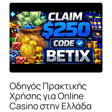
Οδηγός Πρακτικής
Χρήσης για Online
Casino στην Ελλάδα