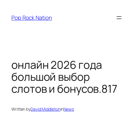
Skip
to
Pop Rock Nation
content
онлайн 2026 года
большой выбор
слотов и бонусов.817
Written by
David Middleton
in
News