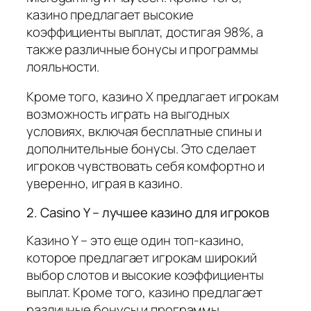
казино предлагает высокие
коэффициенты выплат, достигая 98%, а
также различные бонусы и программы
лояльности.
Кроме того, казино X предлагает игрокам
возможность играть на выгодных
условиях, включая бесплатные спины и
дополнительные бонусы. Это сделает
игроков чувствовать себя комфортно и
уверенно, играя в казино.
2. Casino Y – лучшее казино для игроков
Казино Y – это еще один топ-казино,
которое предлагает игрокам широкий
выбор слотов и высокие коэффициенты
выплат. Кроме того, казино предлагает
различные бонусы и программы