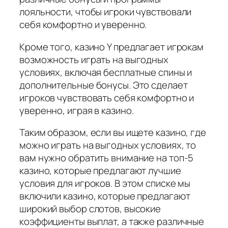
лояльности, чтобы игроки чувствовали
себя комфортно и уверенно.
Кроме того, казино Y предлагает игрокам
возможность играть на выгодных
условиях, включая бесплатные спины и
дополнительные бонусы. Это сделает
игроков чувствовать себя комфортно и
уверенно, играя в казино.
Таким образом, если вы ищете казино, где
можно играть на выгодных условиях, то
вам нужно обратить внимание на топ-5
казино, которые предлагают лучшие
условия для игроков. В этом списке мы
включили казино, которые предлагают
широкий выбор слотов, высокие
коэффициенты выплат, а также различные