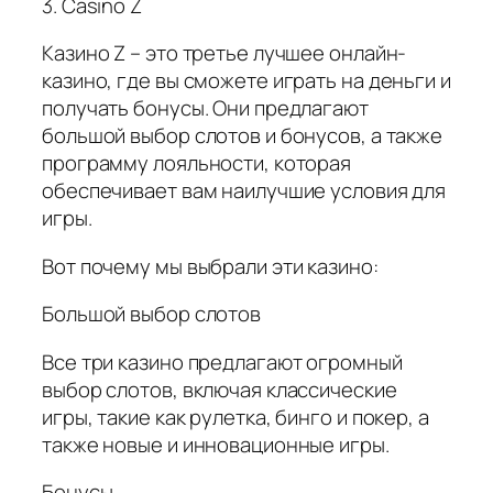
3. Casino Z
Казино Z – это третье лучшее онлайн-
казино, где вы сможете играть на деньги и
получать бонусы. Они предлагают
большой выбор слотов и бонусов, а также
программу лояльности, которая
обеспечивает вам наилучшие условия для
игры.
Вот почему мы выбрали эти казино:
Большой выбор слотов
Все три казино предлагают огромный
выбор слотов, включая классические
игры, такие как рулетка, бинго и покер, а
также новые и инновационные игры.
Бонусы