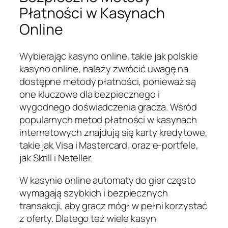
Płatności w Kasynach
Online
Wybierając kasyno online, takie jak polskie
kasyno online, należy zwrócić uwagę na
dostępne metody płatności, ponieważ są
one kluczowe dla bezpiecznego i
wygodnego doświadczenia gracza. Wśród
popularnych metod płatności w kasynach
internetowych znajdują się karty kredytowe,
takie jak Visa i Mastercard, oraz e-portfele,
jak Skrill i Neteller.
W kasynie online automaty do gier często
wymagają szybkich i bezpiecznych
transakcji, aby gracz mógł w pełni korzystać
z oferty. Dlatego też wiele kasyn