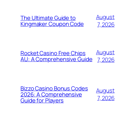
August
The Ultimate Guide to
Kingmaker Coupon Code
7, 2026
August
Rocket Casino Free Chips
AU: A Comprehensive Guide
7, 2026
Bizzo Casino Bonus Codes
August
2026: A Comprehensive
7, 2026
Guide for Players