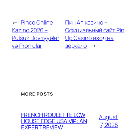
←
Pinco Online
Пин Ап казино –
Kazino 2026 –
Официальный сайт Pin
Pulsuz Dövriyyələr
Up Casino вход на
və Promolar
зеркало
→
MORE POSTS
FRENCH ROULETTE LOW
August
HOUSE EDGE USA VIP: AN
7, 2026
EXPERT REVIEW