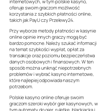
internetowych, w tym polskie kasyno,
oferuje swoim graczom możliwość
korzystania z szybkich płatności online,
takich jak PayU czy Przelewy24.
Przy wyborze metody płatności w kasynie
online opinie innych graczy mogą być
bardzo pomocne. Należy szukać informacji
na temat szybkości wypłat, opłat za
transakcje oraz poziomu bezpieczeństwa
danych osobowych i finansowych. W ten
sposób można uniknąć niepotrzebnych
problemów i wybrać kasyno internetowe,
które najlepiej odpowiada naszym
potrzebom.
Polskie kasyno online oferuje swoim
graczom szeroki wybór gier kasynowych, w
tym automaty do gier, ruletkę, blackjacka i