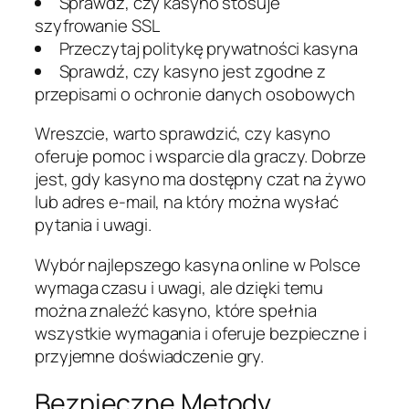
Sprawdź, czy kasyno stosuje
szyfrowanie SSL
Przeczytaj politykę prywatności kasyna
Sprawdź, czy kasyno jest zgodne z
przepisami o ochronie danych osobowych
Wreszcie, warto sprawdzić, czy kasyno
oferuje pomoc i wsparcie dla graczy. Dobrze
jest, gdy kasyno ma dostępny czat na żywo
lub adres e-mail, na który można wysłać
pytania i uwagi.
Wybór najlepszego kasyna online w Polsce
wymaga czasu i uwagi, ale dzięki temu
można znaleźć kasyno, które spełnia
wszystkie wymagania i oferuje bezpieczne i
przyjemne doświadczenie gry.
Bezpieczne Metody