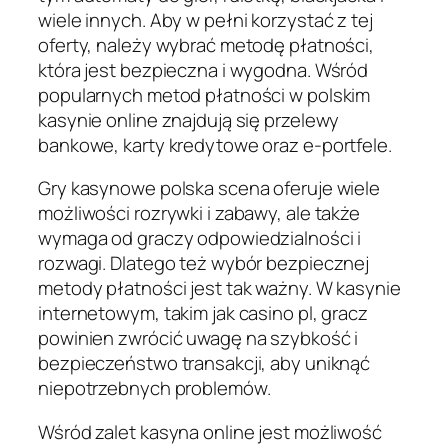
wiele innych. Aby w pełni korzystać z tej
oferty, należy wybrać metodę płatności,
która jest bezpieczna i wygodna. Wśród
popularnych metod płatności w polskim
kasynie online znajdują się przelewy
bankowe, karty kredytowe oraz e-portfele.
Gry kasynowe polska scena oferuje wiele
możliwości rozrywki i zabawy, ale także
wymaga od graczy odpowiedzialności i
rozwagi. Dlatego też wybór bezpiecznej
metody płatności jest tak ważny. W kasynie
internetowym, takim jak casino pl, gracz
powinien zwrócić uwagę na szybkość i
bezpieczeństwo transakcji, aby uniknąć
niepotrzebnych problemów.
Wśród zalet kasyna online jest możliwość