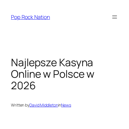
Skip
to
Pop Rock Nation
content
Najlepsze Kasyna
Online w Polsce w
2026
Written by
David Middleton
in
News