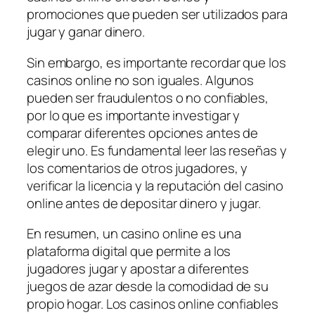
promociones que pueden ser utilizados para
jugar y ganar dinero.
Sin embargo, es importante recordar que los
casinos online no son iguales. Algunos
pueden ser fraudulentos o no confiables,
por lo que es importante investigar y
comparar diferentes opciones antes de
elegir uno. Es fundamental leer las reseñas y
los comentarios de otros jugadores, y
verificar la licencia y la reputación del casino
online antes de depositar dinero y jugar.
En resumen, un casino online es una
plataforma digital que permite a los
jugadores jugar y apostar a diferentes
juegos de azar desde la comodidad de su
propio hogar. Los casinos online confiables