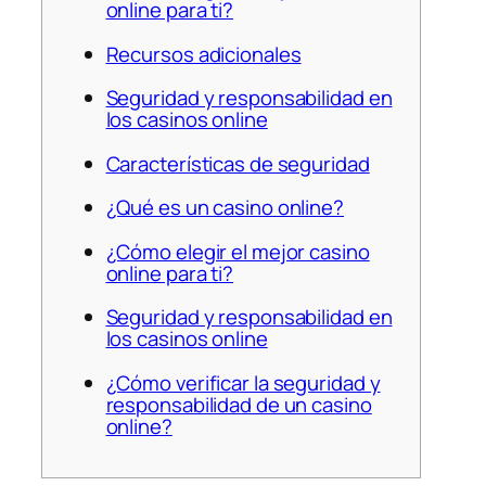
online para ti?
Recursos adicionales
Seguridad y responsabilidad en
los casinos online
Características de seguridad
¿Qué es un casino online?
¿Cómo elegir el mejor casino
online para ti?
Seguridad y responsabilidad en
los casinos online
¿Cómo verificar la seguridad y
responsabilidad de un casino
online?