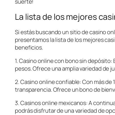
suerte!
La lista de los mejores ca
Si estás buscando un sitio de casino on
presentamos la lista de los mejores ca
beneficios.
1. Casino online con bono sin depósito:
pesos. Ofrece una amplia variedad de ju
2. Casino online confiable: Con más de 
transparencia. Ofrece un bono de bienv
3. Casinos online mexicanos: A continu
podrás disfrutar de una variedad de opc