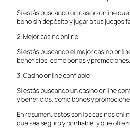
Si estás buscando un casino online que t
bono sin depósito y jugar a tus juegos f
2. Mejor casino online
Si estás buscando el mejor casino online
beneficios, como bonos y promociones
3. Casino online confiable
Si estás buscando un casino online confi
y beneficios, como bonos y promociones
En resumen, estos son los casinos onli
que sea seguro y confiable, y que ofrez