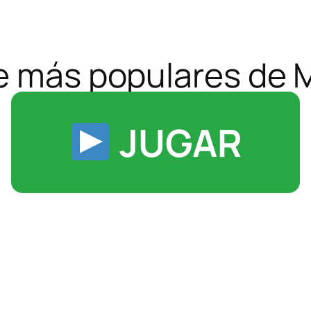
ne más populares de 
JUGAR