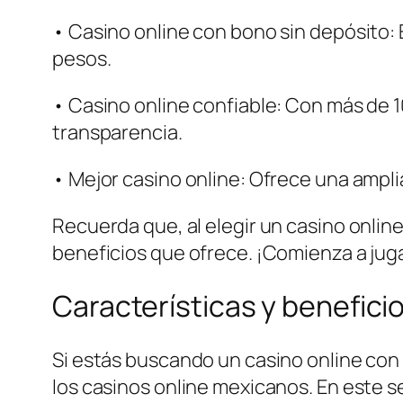
• Casino online con bono sin depósito: 
pesos.
• Casino online confiable: Con más de 1
transparencia.
• Mejor casino online: Ofrece una ampli
Recuerda que, al elegir un casino online
beneficios que ofrece. ¡Comienza a juga
Características y benefici
Si estás buscando un casino online con 
los casinos online mexicanos. En este s