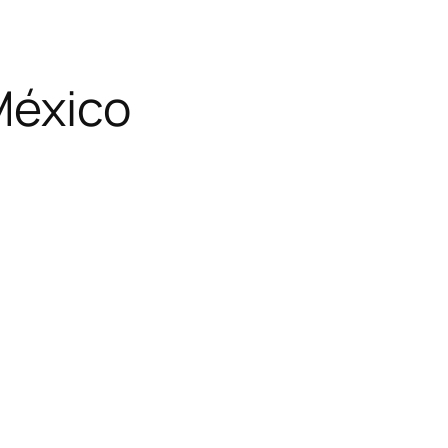
México