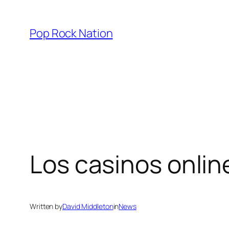
Skip
to
Pop Rock Nation
content
Los casinos onli
Written by
David Middleton
in
News