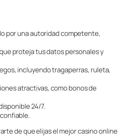
lado por una autoridad competente,
 que proteja tus datos personales y
egos, incluyendo tragaperras, ruleta,
iones atractivas, como bonos de
disponible 24/7.
confiable.
rte de que elijas el mejor casino online