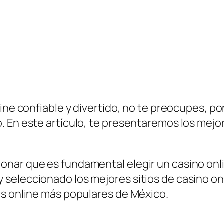
ine confiable y divertido, no te preocupes, po
 En este artículo, te presentaremos los mejore
nar que es fundamental elegir un casino onli
eleccionado los mejores sitios de casino onli
os online más populares de México.