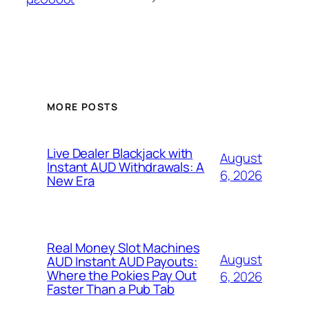
MORE POSTS
Live Dealer Blackjack with
August
Instant AUD Withdrawals: A
6, 2026
New Era
Real Money Slot Machines
August
AUD Instant AUD Payouts:
Where the Pokies Pay Out
6, 2026
Faster Than a Pub Tab