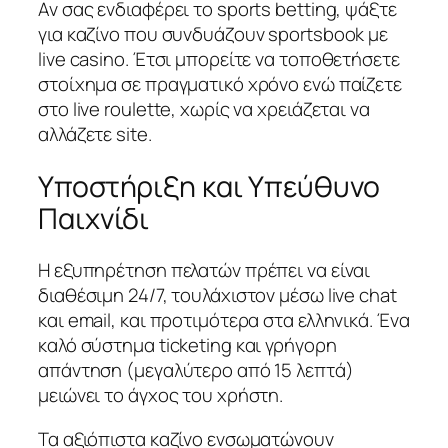
Αν σας ενδιαφέρει το sports betting, ψάξτε
για καζίνο που συνδυάζουν sportsbook με
live casino. Έτσι μπορείτε να τοποθετήσετε
στοίχημα σε πραγματικό χρόνο ενώ παίζετε
στο live roulette, χωρίς να χρειάζεται να
αλλάζετε site.
Υποστήριξη και Υπεύθυνο
Παιχνίδι
Η εξυπηρέτηση πελατών πρέπει να είναι
διαθέσιμη 24/7, τουλάχιστον μέσω live chat
και email, και προτιμότερα στα ελληνικά. Ένα
καλό σύστημα ticketing και γρήγορη
απάντηση (μεγαλύτερο από 15 λεπτά)
μειώνει το άγχος του χρήστη.
Τα αξιόπιστα καζίνο ενσωματώνουν