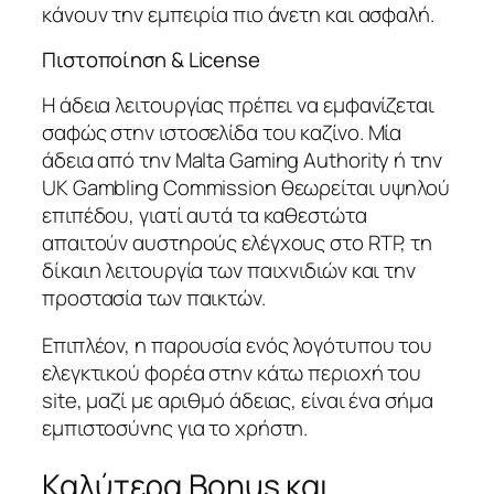
κάνουν την εμπειρία πιο άνετη και ασφαλή.
Πιστοποίηση & License
Η άδεια λειτουργίας πρέπει να εμφανίζεται
σαφώς στην ιστοσελίδα του καζίνο. Μία
άδεια από την Malta Gaming Authority ή την
UK Gambling Commission θεωρείται υψηλού
επιπέδου, γιατί αυτά τα καθεστώτα
απαιτούν αυστηρούς ελέγχους στο RTP, τη
δίκαιη λειτουργία των παιχνιδιών και την
προστασία των παικτών.
Επιπλέον, η παρουσία ενός λογότυπου του
ελεγκτικού φορέα στην κάτω περιοχή του
site, μαζί με αριθμό άδειας, είναι ένα σήμα
εμπιστοσύνης για το χρήστη.
Καλύτερα Bonus και