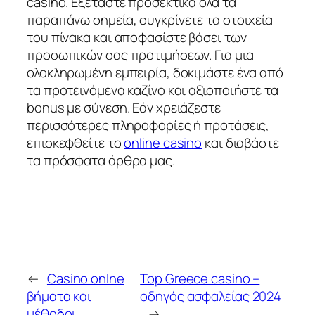
casino. Εξετάστε προσεκτικά όλα τα
παραπάνω σημεία, συγκρίνετε τα στοιχεία
του πίνακα και αποφασίστε βάσει των
προσωπικών σας προτιμήσεων. Για μια
ολοκληρωμένη εμπειρία, δοκιμάστε ένα από
τα προτεινόμενα καζίνο και αξιοποιήστε τα
bonus με σύνεση. Εάν χρειάζεστε
περισσότερες πληροφορίες ή προτάσεις,
επισκεφθείτε το
online casino
και διαβάστε
τα πρόσφατα άρθρα μας.
←
Casino onlne
Top Greece casino –
βήματα και
οδηγός ασφαλείας 2024
μέθοδοι
→