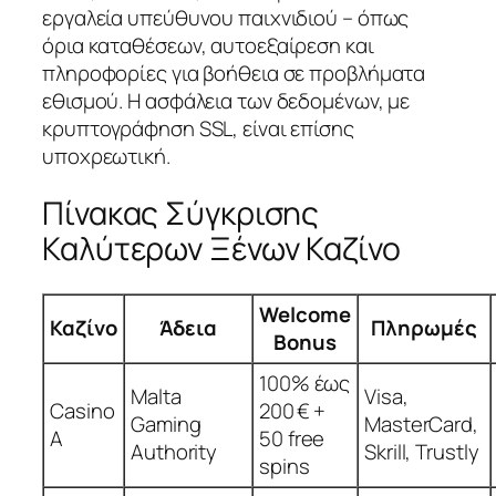
εργαλεία υπεύθυνου παιχνιδιού – όπως
όρια καταθέσεων, αυτοεξαίρεση και
πληροφορίες για βοήθεια σε προβλήματα
εθισμού. Η ασφάλεια των δεδομένων, με
κρυπτογράφηση SSL, είναι επίσης
υποχρεωτική.
Πίνακας Σύγκρισης
Καλύτερων Ξένων Καζίνο
Welcome
Καζίνο
Άδεια
Πληρωμές
Bonus
100% έως
Malta
Visa,
Casino
200 € +
Gaming
MasterCard,
A
50 free
Authority
Skrill, Trustly
spins