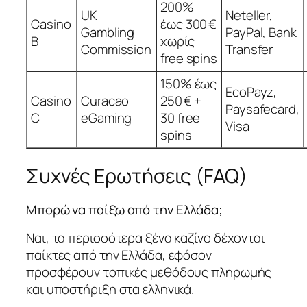
200%
UK
Neteller,
Casino
έως 300 €
Gambling
PayPal, Bank
B
χωρίς
Commission
Transfer
free spins
150% έως
EcoPayz,
Casino
Curacao
250 € +
Paysafecard,
C
eGaming
30 free
Visa
spins
Συχνές Ερωτήσεις (FAQ)
Μπορώ να παίξω από την Ελλάδα;
Ναι, τα περισσότερα ξένα καζίνο δέχονται
παίκτες από την Ελλάδα, εφόσον
προσφέρουν τοπικές μεθόδους πληρωμής
και υποστήριξη στα ελληνικά.