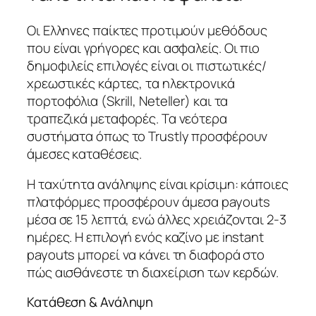
Οι Ελληνες παίκτες προτιμούν μεθόδους
που είναι γρήγορες και ασφαλείς. Οι πιο
δημοφιλείς επιλογές είναι οι πιστωτικές/
χρεωστικές κάρτες, τα ηλεκτρονικά
πορτοφόλια (Skrill, Neteller) και τα
τραπεζικά μεταφορές. Τα νεότερα
συστήματα όπως το Trustly προσφέρουν
άμεσες καταθέσεις.
Η ταχύτητα ανάληψης είναι κρίσιμη: κάποιες
πλατφόρμες προσφέρουν άμεσα payouts
μέσα σε 15 λεπτά, ενώ άλλες χρειάζονται 2‑3
ημέρες. Η επιλογή ενός καζίνο με instant
payouts μπορεί να κάνει τη διαφορά στο
πώς αισθάνεστε τη διαχείριση των κερδών.
Κατάθεση & Ανάληψη