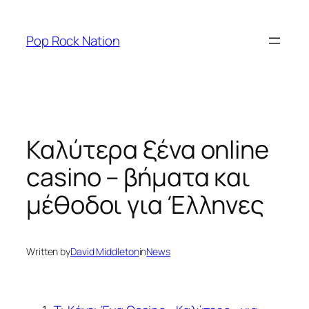
Skip
to
Pop Rock Nation
content
Καλύτερα ξένα online
casino – βήματα και
μέθοδοι για Έλληνες
Written by
David Middleton
in
News