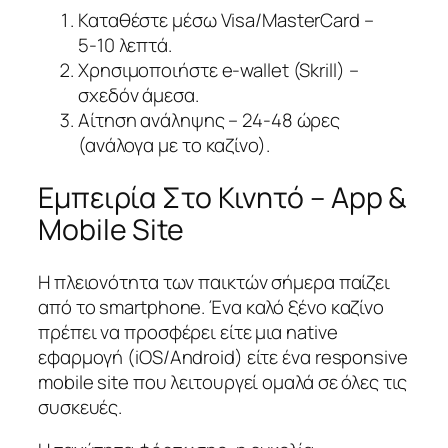
Καταθέστε μέσω Visa/MasterCard –
5‑10 λεπτά.
Χρησιμοποιήστε e‑wallet (Skrill) –
σχεδόν άμεσα.
Αίτηση ανάληψης – 24‑48 ώρες
(ανάλογα με το καζίνο).
Εμπειρία Στο Κινητό – App &
Mobile Site
Η πλειονότητα των παικτών σήμερα παίζει
από το smartphone. Ένα καλό ξένο καζίνο
πρέπει να προσφέρει είτε μια native
εφαρμογή (iOS/Android) είτε ένα responsive
mobile site που λειτουργεί ομαλά σε όλες τις
συσκευές.