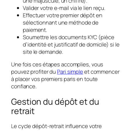
une majuscule, un chiffre).
Valider votre e‑mail via le lien reçu.
Effectuer votre premier dépôt en
sélectionnant une méthode de
paiement.
Soumettre les documents KYC (pièce
d’identité et justificatif de domicile) si le
site le demande.
Une fois ces étapes accomplies, vous
pouvez profiter du
Pari simple
et commencer
à placer vos premiers paris en toute
confiance.
Gestion du dépôt et du
retrait
Le cycle dépôt‑retrait influence votre