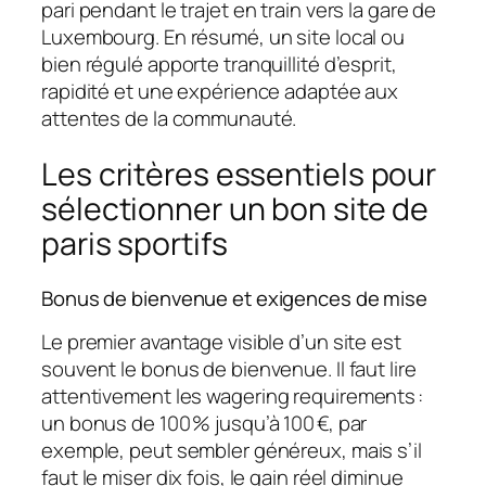
pari pendant le trajet en train vers la gare de
Luxembourg. En résumé, un site local ou
bien régulé apporte tranquillité d’esprit,
rapidité et une expérience adaptée aux
attentes de la communauté.
Les critères essentiels pour
sélectionner un bon site de
paris sportifs
Bonus de bienvenue et exigences de mise
Le premier avantage visible d’un site est
souvent le bonus de bienvenue. Il faut lire
attentivement les
wagering requirements
:
un bonus de 100 % jusqu’à 100 €, par
exemple, peut sembler généreux, mais s’il
faut le miser dix fois, le gain réel diminue