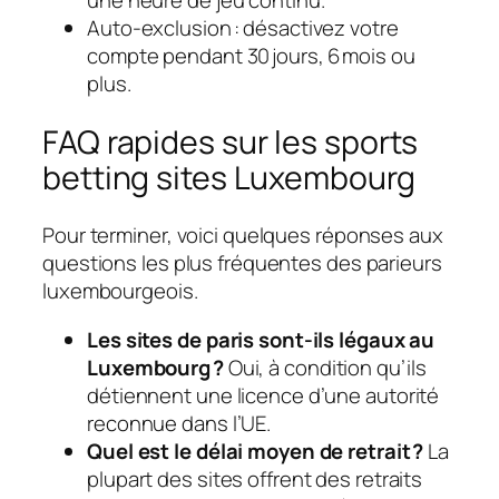
Auto‑exclusion : désactivez votre
compte pendant 30 jours, 6 mois ou
plus.
FAQ rapides sur les sports
betting sites Luxembourg
Pour terminer, voici quelques réponses aux
questions les plus fréquentes des parieurs
luxembourgeois.
Les sites de paris sont‑ils légaux au
Luxembourg ?
Oui, à condition qu’ils
détiennent une licence d’une autorité
reconnue dans l’UE.
Quel est le délai moyen de retrait ?
La
plupart des sites offrent des retraits