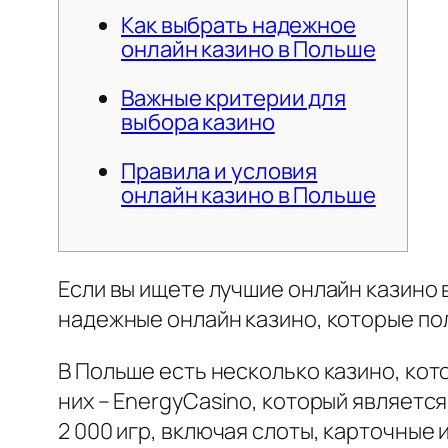
Как выбрать надежное
онлайн казино в Польше
Важные критерии для
выбора казино
Правила и условия
онлайн казино в Польше
Если вы ищете лучшие онлайн казино 
надежные онлайн казино, которые пол
В Польше есть несколько казино, кот
них – EnergyCasino, который являетс
2 000 игр, включая слоты, карточные и