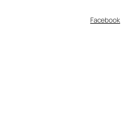
Facebook