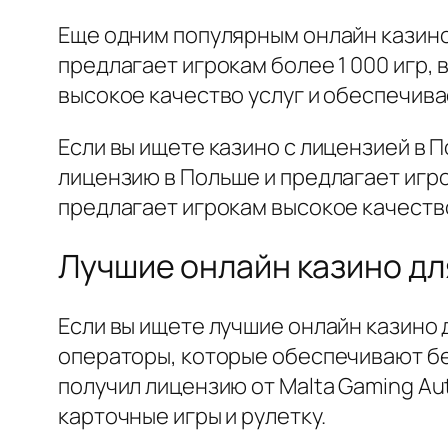
Еще одним популярным онлайн казино 
предлагает игрокам более 1 000 игр, 
высокое качество услуг и обеспечива
Если вы ищете казино с лицензией в 
лицензию в Польше и предлагает игрок
предлагает игрокам высокое качеств
Лучшие онлайн казино дл
Если вы ищете лучшие онлайн казино
операторы, которые обеспечивают без
получил лицензию от Malta Gaming Aut
карточные игры и рулетку.