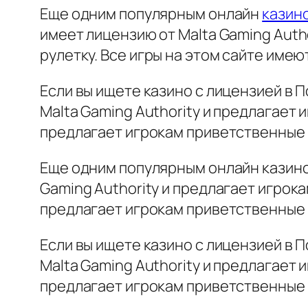
Еще одним популярным онлайн
казин
имеет лицензию от Malta Gaming Autho
рулетку. Все игры на этом сайте име
Если вы ищете казино с лицензией в 
Malta Gaming Authority и предлагает 
предлагает игрокам приветственные 
Еще одним популярным онлайн казино 
Gaming Authority и предлагает игрока
предлагает игрокам приветственные 
Если вы ищете казино с лицензией в П
Malta Gaming Authority и предлагает 
предлагает игрокам приветственные 