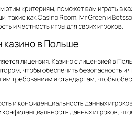
 этим критериям, поможет вам играть в ка
, такие как Casino Room, Mr Green и Betss
ть и честность игры для своих игроков.
н казино в Польше
яется лицензия. Казино с лицензией в По
ором, чтобы обеспечить безопасность и че
гим требованиям и стандартам, чтобы обес
сть и конфиденциальность данных игроков.
и конфиденциальность данных игроков, чт