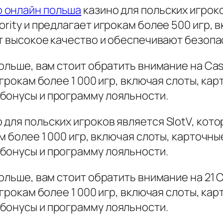
о онлайн польша
казино для польских игроко
rity и предлагает игрокам более 500 игр, 
ют высокое качество и обеспечивают безопа
Польше, вам стоит обратить внимание на Ca
игрокам более 1 000 игр, включая слоты, кар
бонусы и программу лояльности.
для польских игроков является SlotV, кото
м более 1 000 игр, включая слоты, карточные
бонусы и программу лояльности.
ольше, вам стоит обратить внимание на 21 
игрокам более 1 000 игр, включая слоты, кар
бонусы и программу лояльности.