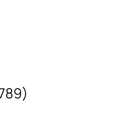
0789)