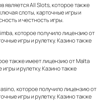
в является All Slots, которое также
включая слоты, карточные игры и
сность и честность игры.
simba, которое получило лицензию от
точные игры и рулетку. Казино также
рое также имеет лицензию от Malta
 игры и рулетку. Казино также
Casino, которое получило лицензию от
точные игры и рулетку. Казино также