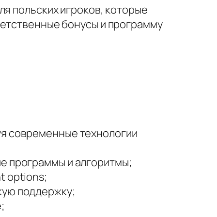
о для польских игроков, которые
ветственные бонусы и программу
уя современные технологии
ые программы и алгоритмы;
 options;
кую поддержку;
;