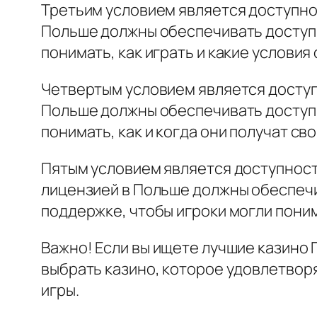
Третьим условием является доступнос
Польше должны обеспечивать доступн
понимать, как играть и какие услови
Четвертым условием является доступ
Польше должны обеспечивать доступн
понимать, как и когда они получат св
Пятым условием является доступност
лицензией в Польше должны обеспечи
поддержке, чтобы игроки могли понима
Важно! Если вы ищете лучшие казино 
выбрать казино, которое удовлетвор
игры.