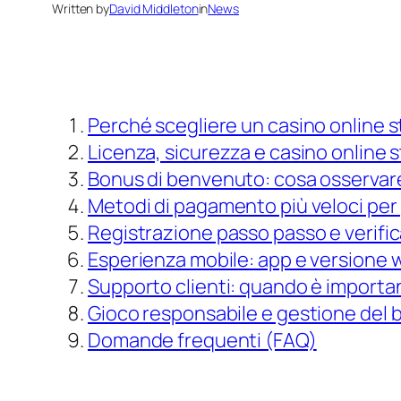
Written by
David Middleton
in
News
Perché scegliere un casino online st
Licenza, sicurezza e casino online s
Bonus di benvenuto: cosa osservare
Metodi di pagamento più veloci per p
Registrazione passo passo e verifica
Esperienza mobile: app e versione
Supporto clienti: quando è importa
Gioco responsabile e gestione del b
Domande frequenti (FAQ)