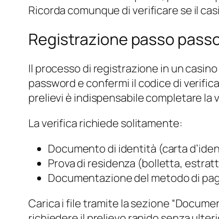
Ricorda comunque di verificare se il cas
Registrazione passo passo e
Il processo di registrazione in un casino
password e confermi il codice di verific
prelievi è indispensabile completare la v
La verifica richiede solitamente:
Documento di identità (carta d’iden
Prova di residenza (bolletta, estrat
Documentazione del metodo di pag
Carica i file tramite la sezione “Docume
richiedere il prelievo rapido senza ulterio