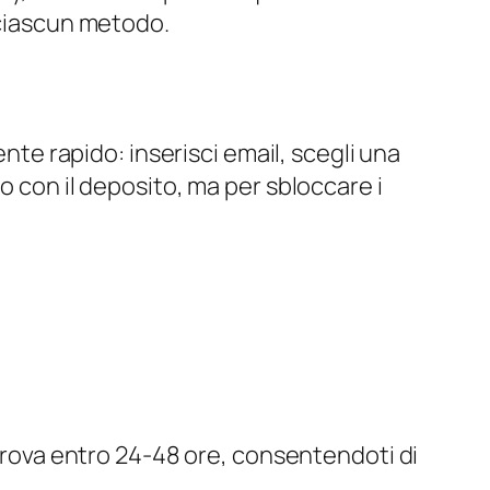
 ciascun metodo.
ente rapido: inserisci email, scegli una
o con il deposito, ma per sbloccare i
pprova entro 24‑48 ore, consentendoti di