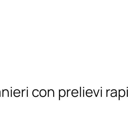
ieri con prelievi rapi