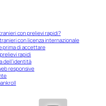
ranieri con prelievi rapidi?
tranieri con licenza internazionale
 prima di accettare
relievi rapidi
 dell’identità
 web responsive
nte
ankroll