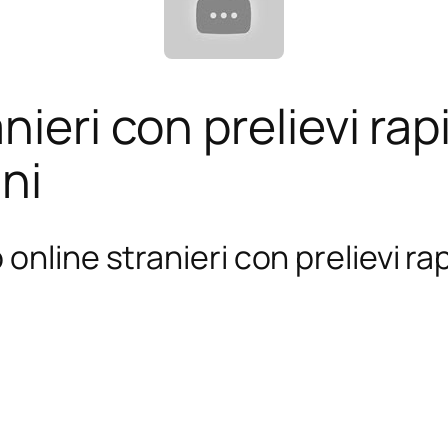
ieri con prelievi rap
ani
online stranieri con prelievi rap