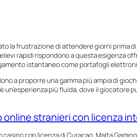
to la frustrazione di attendere giorni prima di
prelievi rapidi rispondono a questa esigenza o
agamento istantaneo come portafogli elettroni
endono a proporre una gamma più ampia di gioch
è un’esperienza più fluida, dove il giocatore 
 online stranieri con licenza in
a. Un casino con licenza di Curacao, Malta Gam