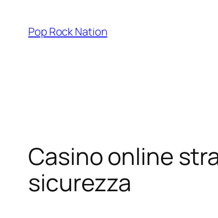
Skip
to
Pop Rock Nation
content
Casino online stran
sicurezza