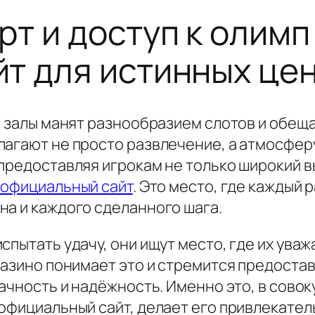
т и доступ к олимп
т для истинных це
ые залы манят разнообразием слотов и обе
лагают не просто развлечение, а атмосферу
предоставляя игрокам не только широкий вы
 официальный сайт
. Это место, где каждый 
на и каждого сделанного шага.
пытать удачу, они ищут место, где их уваж
 казино понимает это и стремится предост
рачность и надёжность. Именно это, в сово
официальный сайт, делает его привлекател