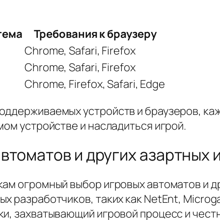
тема
Требования к браузеру
Chrome, Safari, Firefox
Chrome, Safari, Firefox
Chrome, Firefox, Safari, Edge
оддерживаемых устройств и браузеров, каж
мом устройстве и насладиться игрой.
втоматов и других азартных 
ам огромный выбор игровых автоматов и дру
 разработчиков, таких как NetEnt, Microgam
и, захватывающий игровой процесс и честн