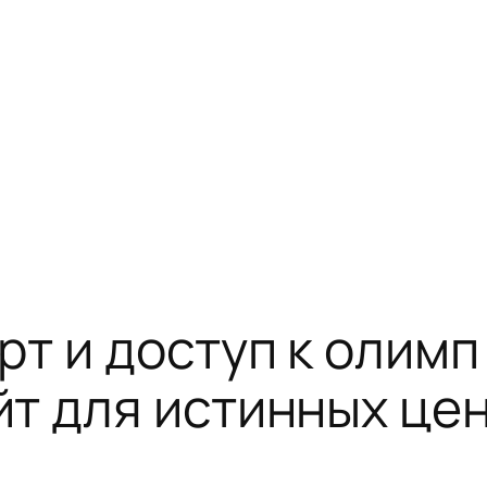
т и доступ к олимп
т для истинных це