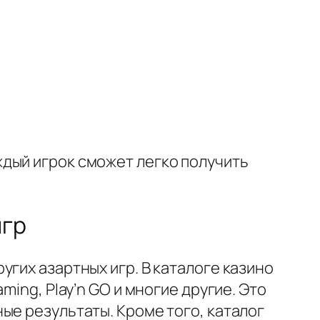
дый игрок сможет легко получить
игр
гих азартных игр. В каталоге казино
ing, Play’n GO и многие другие. Это
ые результаты. Кроме того, каталог