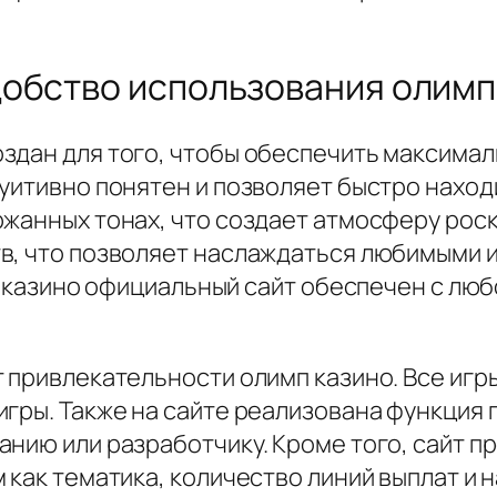
обство использования олимп
здан для того, чтобы обеспечить максимал
уитивно понятен и позволяет быстро наход
жанных тонах, что создает атмосферу роск
в, что позволяет наслаждаться любимыми и
мп казино официальный сайт обеспечен с люб
 привлекательности олимп казино. Все игры
гры. Также на сайте реализована функция 
анию или разработчику. Кроме того, сайт 
 как тематика, количество линий выплат и 