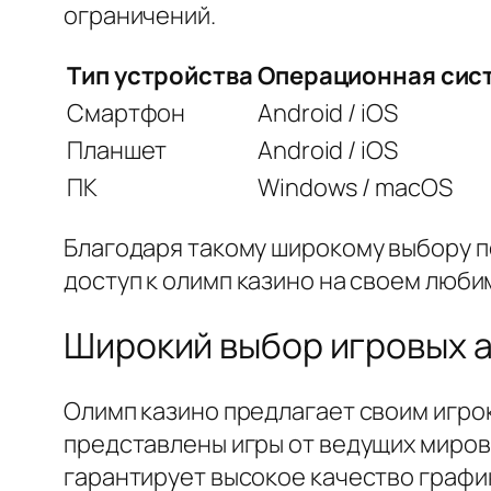
ограничений.
Тип устройства
Операционная сис
Смартфон
Android / iOS
Планшет
Android / iOS
ПК
Windows / macOS
Благодаря такому широкому выбору п
доступ к олимп казино на своем люби
Широкий выбор игровых а
Олимп казино предлагает своим игрок
представлены игры от ведущих мировых
гарантирует высокое качество график