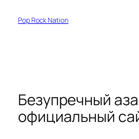
Skip
to
Pop Rock Nation
content
Безупречный азар
официальный сай