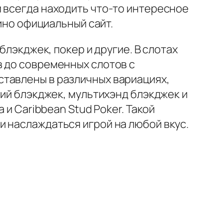
 всегда находить что-то интересное
зино официальный сайт.
блэкджек, покер и другие. В слотах
в до современных слотов с
ставлены в различных вариациях,
кий блэкджек, мультихэнд блэкджек и
 и Caribbean Stud Poker. Такой
 наслаждаться игрой на любой вкус.