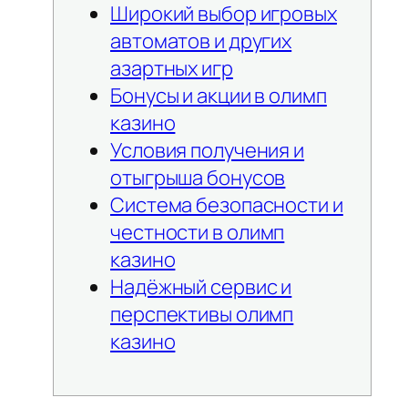
Широкий выбор игровых
автоматов и других
азартных игр
Бонусы и акции в олимп
казино
Условия получения и
отыгрыша бонусов
Система безопасности и
честности в олимп
казино
Надёжный сервис и
перспективы олимп
казино