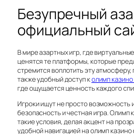
Безупречный азар
официальный сай
В мире азартных игр, где виртуальн
ценятся те платформы, которые пред
стремится воплотить эту атмосферу, 
также удобный доступ к
олимп казино
где ощущается ценность каждого спи
Игроки ищут не просто возможность ис
безопасность и честная игра. Олимп
такие условия, делая акцент на проз
удобной навигацией на олимп казино 