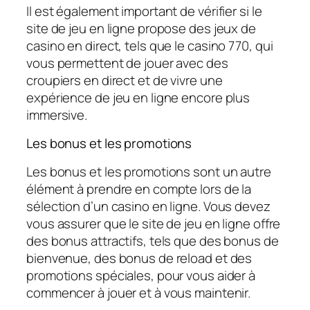
Il est également important de vérifier si le
site de jeu en ligne propose des jeux de
casino en direct, tels que le casino 770, qui
vous permettent de jouer avec des
croupiers en direct et de vivre une
expérience de jeu en ligne encore plus
immersive.
Les bonus et les promotions
Les bonus et les promotions sont un autre
élément à prendre en compte lors de la
sélection d’un casino en ligne. Vous devez
vous assurer que le site de jeu en ligne offre
des bonus attractifs, tels que des bonus de
bienvenue, des bonus de reload et des
promotions spéciales, pour vous aider à
commencer à jouer et à vous maintenir.