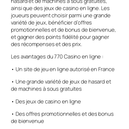
hasard et de machines à sous gratuites,
ainsi que des jeux de casino en ligne. Les
joueurs peuvent choisir parmi une grande
variété de jeux, bénéficier d’offres
promotionnelles et de bonus de bienvenue,
et gagner des points fidélité pour gagner
des récompenses et des prix.
Les avantages du 770 Casino en ligne :
• Un site de jeu en ligne autorisé en France
• Une grande variété de jeux de hasard et
de machines à sous gratuites
• Des jeux de casino en ligne
• Des offres promotionnelles et des bonus
de bienvenue