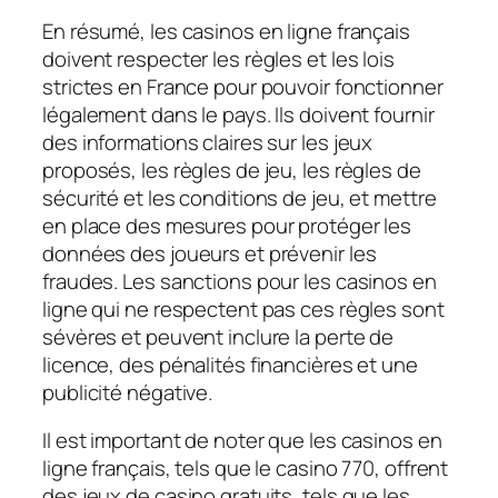
En résumé, les casinos en ligne français
doivent respecter les règles et les lois
strictes en France pour pouvoir fonctionner
légalement dans le pays. Ils doivent fournir
des informations claires sur les jeux
proposés, les règles de jeu, les règles de
sécurité et les conditions de jeu, et mettre
en place des mesures pour protéger les
données des joueurs et prévenir les
fraudes. Les sanctions pour les casinos en
ligne qui ne respectent pas ces règles sont
sévères et peuvent inclure la perte de
licence, des pénalités financières et une
publicité négative.
Il est important de noter que les casinos en
ligne français, tels que le casino 770, offrent
des jeux de casino gratuits, tels que les