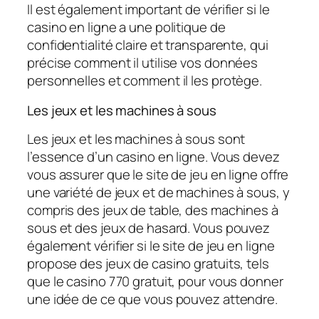
Il est également important de vérifier si le
casino en ligne a une politique de
confidentialité claire et transparente, qui
précise comment il utilise vos données
personnelles et comment il les protège.
Les jeux et les machines à sous
Les jeux et les machines à sous sont
l’essence d’un casino en ligne. Vous devez
vous assurer que le site de jeu en ligne offre
une variété de jeux et de machines à sous, y
compris des jeux de table, des machines à
sous et des jeux de hasard. Vous pouvez
également vérifier si le site de jeu en ligne
propose des jeux de casino gratuits, tels
que le casino 770 gratuit, pour vous donner
une idée de ce que vous pouvez attendre.