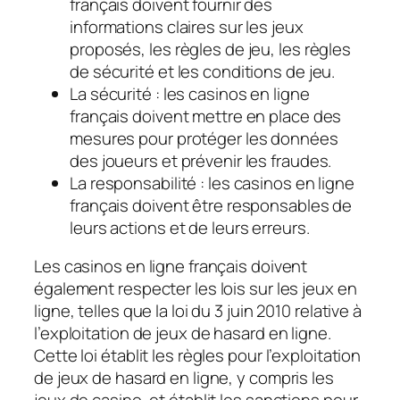
français doivent fournir des
informations claires sur les jeux
proposés, les règles de jeu, les règles
de sécurité et les conditions de jeu.
La sécurité : les casinos en ligne
français doivent mettre en place des
mesures pour protéger les données
des joueurs et prévenir les fraudes.
La responsabilité : les casinos en ligne
français doivent être responsables de
leurs actions et de leurs erreurs.
Les casinos en ligne français doivent
également respecter les lois sur les jeux en
ligne, telles que la loi du 3 juin 2010 relative à
l’exploitation de jeux de hasard en ligne.
Cette loi établit les règles pour l’exploitation
de jeux de hasard en ligne, y compris les