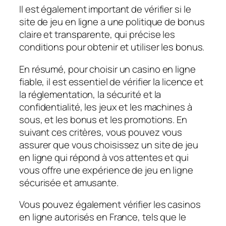
Il est également important de vérifier si le
site de jeu en ligne a une politique de bonus
claire et transparente, qui précise les
conditions pour obtenir et utiliser les bonus.
En résumé, pour choisir un casino en ligne
fiable, il est essentiel de vérifier la licence et
la réglementation, la sécurité et la
confidentialité, les jeux et les machines à
sous, et les bonus et les promotions. En
suivant ces critères, vous pouvez vous
assurer que vous choisissez un site de jeu
en ligne qui répond à vos attentes et qui
vous offre une expérience de jeu en ligne
sécurisée et amusante.
Vous pouvez également vérifier les casinos
en ligne autorisés en France, tels que le