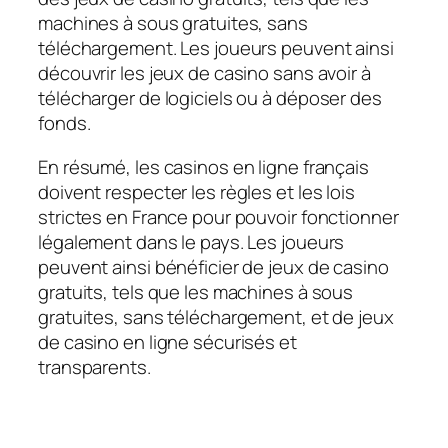
machines à sous gratuites, sans
téléchargement. Les joueurs peuvent ainsi
découvrir les jeux de casino sans avoir à
télécharger de logiciels ou à déposer des
fonds.
En résumé, les casinos en ligne français
doivent respecter les règles et les lois
strictes en France pour pouvoir fonctionner
légalement dans le pays. Les joueurs
peuvent ainsi bénéficier de jeux de casino
gratuits, tels que les machines à sous
gratuites, sans téléchargement, et de jeux
de casino en ligne sécurisés et
transparents.