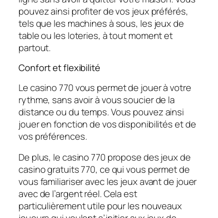
pouvez ainsi profiter de vos jeux préférés,
tels que les machines à sous, les jeux de
table ou les loteries, à tout moment et
partout.
Confort et flexibilité
Le casino 770 vous permet de jouer à votre
rythme, sans avoir à vous soucier de la
distance ou du temps. Vous pouvez ainsi
jouer en fonction de vos disponibilités et de
vos préférences.
De plus, le casino 770 propose des jeux de
casino gratuits 770, ce qui vous permet de
vous familiariser avec les jeux avant de jouer
avec de l’argent réel. Cela est
particulièrement utile pour les nouveaux