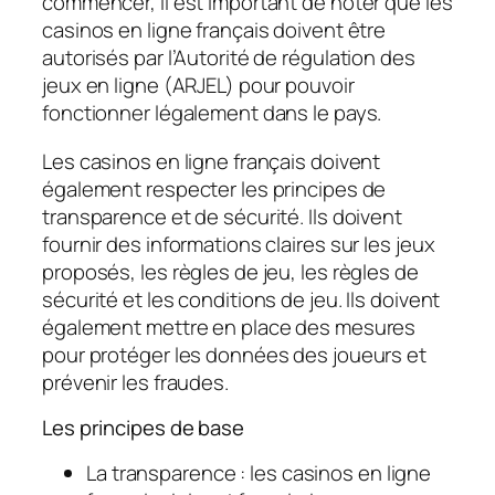
commencer, il est important de noter que les
casinos en ligne français doivent être
autorisés par l’Autorité de régulation des
jeux en ligne (ARJEL) pour pouvoir
fonctionner légalement dans le pays.
Les casinos en ligne français doivent
également respecter les principes de
transparence et de sécurité. Ils doivent
fournir des informations claires sur les jeux
proposés, les règles de jeu, les règles de
sécurité et les conditions de jeu. Ils doivent
également mettre en place des mesures
pour protéger les données des joueurs et
prévenir les fraudes.
Les principes de base
La transparence : les casinos en ligne