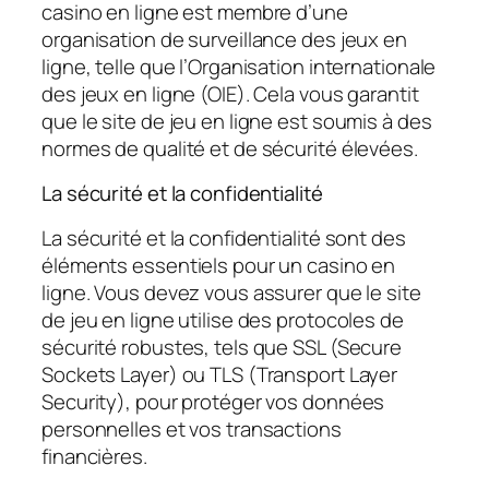
casino en ligne est membre d’une
organisation de surveillance des jeux en
ligne, telle que l’Organisation internationale
des jeux en ligne (OIE). Cela vous garantit
que le site de jeu en ligne est soumis à des
normes de qualité et de sécurité élevées.
La sécurité et la confidentialité
La sécurité et la confidentialité sont des
éléments essentiels pour un casino en
ligne. Vous devez vous assurer que le site
de jeu en ligne utilise des protocoles de
sécurité robustes, tels que SSL (Secure
Sockets Layer) ou TLS (Transport Layer
Security), pour protéger vos données
personnelles et vos transactions
financières.