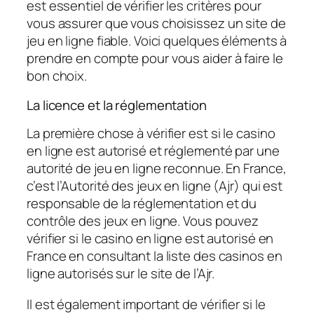
est essentiel de vérifier les critères pour
vous assurer que vous choisissez un site de
jeu en ligne fiable. Voici quelques éléments à
prendre en compte pour vous aider à faire le
bon choix.
La licence et la réglementation
La première chose à vérifier est si le casino
en ligne est autorisé et réglementé par une
autorité de jeu en ligne reconnue. En France,
c’est l’Autorité des jeux en ligne (Ajr) qui est
responsable de la réglementation et du
contrôle des jeux en ligne. Vous pouvez
vérifier si le casino en ligne est autorisé en
France en consultant la liste des casinos en
ligne autorisés sur le site de l’Ajr.
Il est également important de vérifier si le